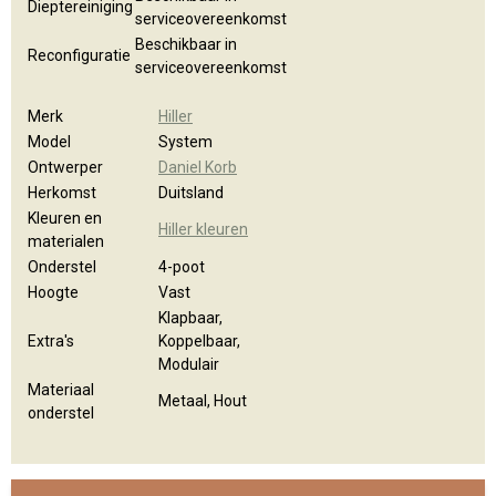
Dieptereiniging
serviceovereenkomst
Beschikbaar in
Reconfiguratie
serviceovereenkomst
Merk
Hiller
Model
System
Ontwerper
Daniel Korb
Herkomst
Duitsland
Kleuren en
Hiller kleuren
materialen
Onderstel
4-poot
Hoogte
Vast
Klapbaar,
Extra's
Koppelbaar,
Modulair
Materiaal
Metaal, Hout
onderstel