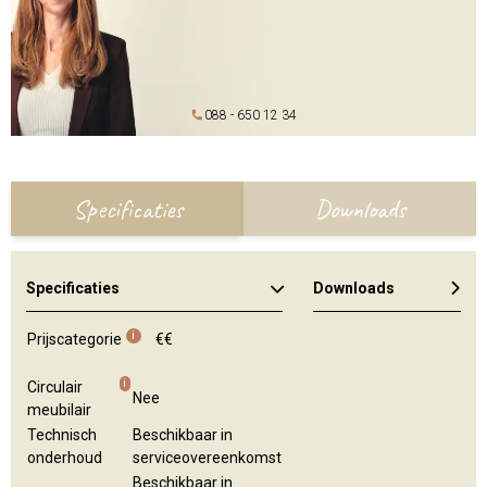
088 - 650 12 34
Specificaties
Downloads
Specificaties
Downloads
Algemene brochure
Kleuren en materialen
i
Prijscategorie
€€
i
Circulair
Nee
meubilair
Technisch
Beschikbaar in
onderhoud
serviceovereenkomst
Beschikbaar in