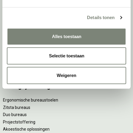
Over deprojectinrichter
Details tonen
Als grootste onafhankelijke projectinrichter én expert op het gebied
van de beste werkomgeving zetten we ons dagelijks met veel
Alles toestaan
passie en enthousiasme in om juist dat voor onze klanten te
realiseren: de allerbeste werkomgeving. En dat doen we niet alleen
met het oog op nu; dankzij ons duurzame en circulaire karakter
Selectie toestaan
kijken we ook naar de toekomst. Naar hoe we werkomgevingen een
tweede leven kunnen geven, bijvoorbeeld. Maar ook door keer op
keer actief te kijken naar de duurzaamste optie.
Weigeren
Belangrijke categorieën
Ergonomische bureaustoelen
Zitsta bureaus
Duo bureaus
Projectstoffering
Akoestische oplossingen