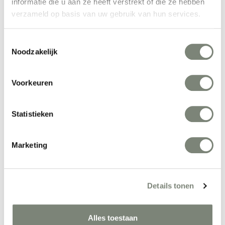
informatie die u aan ze heeft verstrekt of die ze hebben
verzameld op basis van uw gebruik van hun services.
Hiller Blaq stoel
Toestemmingsselectie
Noodzakelijk
Vanaf €€
Voorkeuren
Statistieken
Marketing
Hiller Dacor bank
Prijs op aanvraag
Details tonen
Alles toestaan