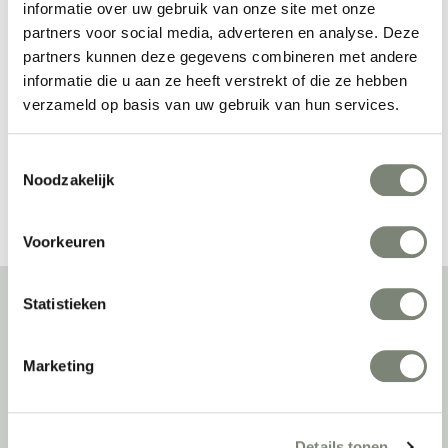
informatie over uw gebruik van onze site met onze
Johanson Stroll kruk
Johanson Stroll 
partners voor social media, adverteren en analyse. Deze
Bench
partners kunnen deze gegevens combineren met andere
Vanaf €€
Vanaf €
informatie die u aan ze heeft verstrekt of die ze hebben
verzameld op basis van uw gebruik van hun services.
Toestemmingsselectie
Bekijk alles van Johanson
Noodzakelijk
Voorkeuren
Statistieken
Over deprojectinrichter
Marketing
Als grootste onafhankelijke projectinrichter én expert op het gebied
van de beste werkomgeving zetten we ons dagelijks met veel
passie en enthousiasme in om juist dat voor onze klanten te
Details tonen