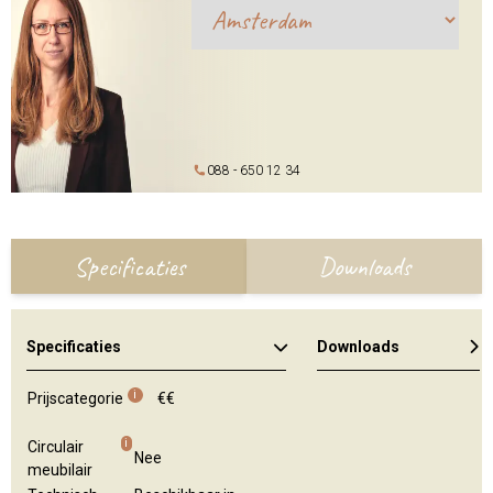
088 - 650 12 34
Specificaties
Downloads
Specificaties
Downloads
i
Prijscategorie
€€
i
Circulair
Nee
meubilair