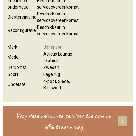
Technisch
Beschikbaar in
onderhoud
serviceovereenkomst
Beschikbaar in
Dieptereiniging
serviceovereenkomst
Beschikbaar in
Reconfiguratie
serviceovereenkomst
Merk
Johanson
Atticus Lounge
Model
fauteuil
Herkomst
Zweden
Soort
Lage rug
4-poot, Slede,
Onderstel
Kruisvoet
Voeg deze relevante services toe aan uw
offerteaanvraag