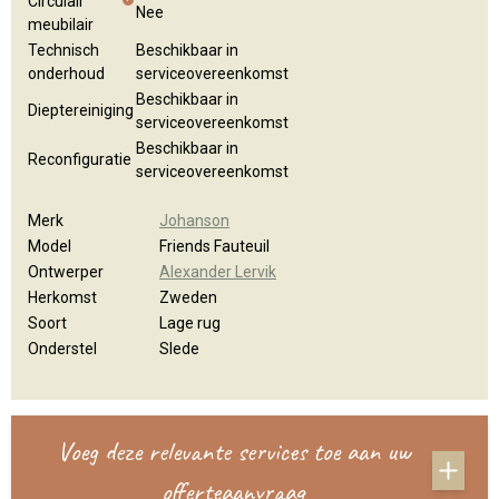
Circulair
Nee
meubilair
Technisch
Beschikbaar in
onderhoud
serviceovereenkomst
Beschikbaar in
Dieptereiniging
serviceovereenkomst
Beschikbaar in
Reconfiguratie
serviceovereenkomst
Merk
Johanson
Model
Friends Fauteuil
Ontwerper
Alexander Lervik
Herkomst
Zweden
Soort
Lage rug
Onderstel
Slede
Voeg deze relevante services toe aan uw
offerteaanvraag