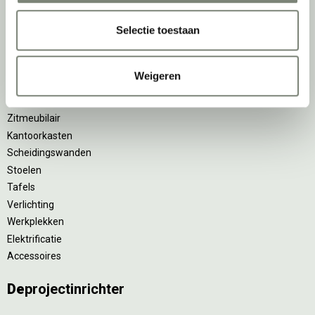
Selectie toestaan
Ergonomische bureaustoelen
Zitsta bureaus
Duo bureaus
Weigeren
Projectstoffering
Akoestische oplossingen
Zitmeubilair
Kantoorkasten
Scheidingswanden
Stoelen
Tafels
Verlichting
Werkplekken
Elektrificatie
Accessoires
De
projectinrichter