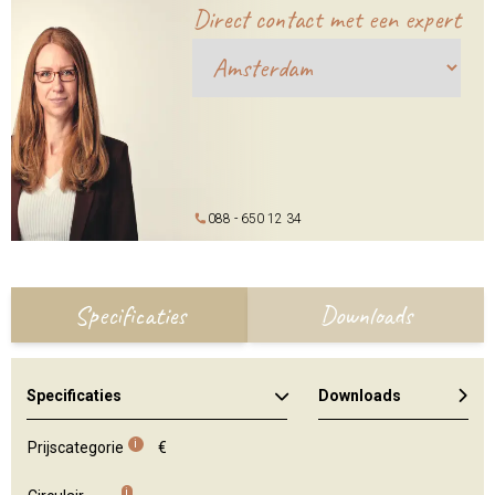
Direct contact met een expert
088 - 650 12 34
Specificaties
Downloads
Specificaties
Downloads
Algemene brochure
i
Prijscategorie
€
i