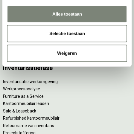
Accessoires
Alles toestaan
De
projectinrichter
Onze experts
Selectie toestaan
Nieuws
Vacatures
Weigeren
DPI teamdag
Inventarisatiefase
Inventarisatie werkomgeving
Werkprocesanalyse
Furniture as a Service
Kantoormeubilair leasen
Sale & Leaseback
Refurbished kantoormeubilair
Retourname van inventaris
Projectstoffering