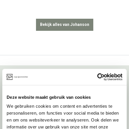
Bekijk alles van Johanson
Over deprojectinrichter
Deze website maakt gebruik van cookies
Als grootste onafhankelijke projectinrichter én expert op het gebied
We gebruiken cookies om content en advertenties te
van de beste werkomgeving zetten we ons dagelijks met veel
personaliseren, om functies voor social media te bieden
passie en enthousiasme in om juist dat voor onze klanten te
realiseren: de allerbeste werkomgeving. En dat doen we niet alleen
en om ons websiteverkeer te analyseren. Ook delen we
met het oog op nu; dankzij ons duurzame en circulaire karakter
informatie over uw gebruik van onze site met onze