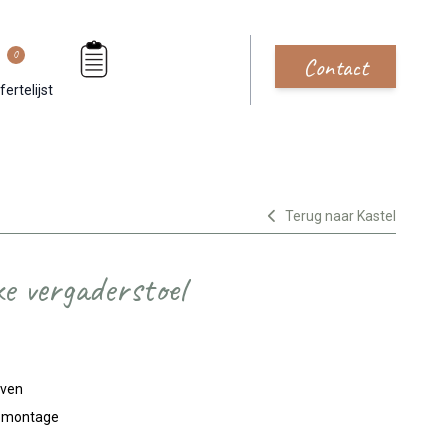
0
Contact
fertelijst
Terug naar Kastel
xe vergaderstoel
jven
n montage