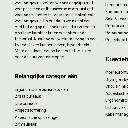
werkomgeving zetten we ons dagelijks met
Furniture as
veel passie en enthousiasme in om juist dat
Kantoormeub
voor onze klanten te realiseren: de allerbeste
Sale & Leas
werkomgeving. En dat doen we niet alleen
Refurbished
met het oog op nu; dankzij ons duurzame en
circulaire karakter kijken we ook naar de
Retourname 
toekomst. Naar hoe we werkomgevingen een
Projectstoff
tweede leven kunnen geven, bijvoorbeeld.
Maar ook door keer op keer actief te kijken
naar de duurzaamste optie.
Creatief
Interieuron
Belangrijke categorieën
Styling en b
Circulair inr
Ergonomische bureaustoelen
Akoestisch 
Zitsta bureaus
Ergonomisch
Duo bureaus
Lichtadvies
Projectstoffering
Kabelmana
Akoestische oplossingen
Zitmeubilair