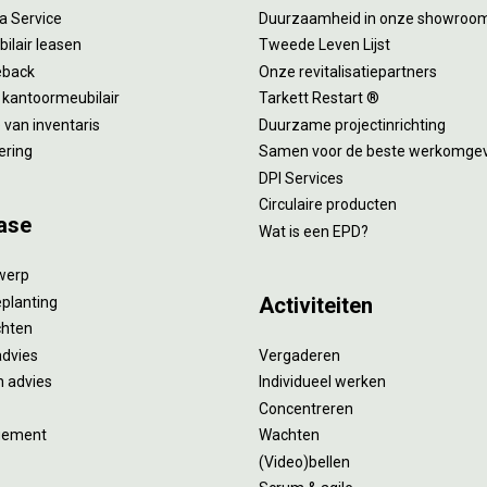
 a Service
Duurzaamheid in onze showroo
ilair leasen
Tweede Leven Lijst
eback
Onze revitalisatiepartners
 kantoormeubilair
Tarkett Restart ®
van inventaris
Duurzame projectinrichting
ering
Samen voor de beste werkomge
DPI Services
Circulaire producten
ase
Wat is een EPD?
twerp
Activiteiten
eplanting
ichten
advies
Vergaderen
 advies
Individueel werken
Concentreren
gement
Wachten
(Video)bellen