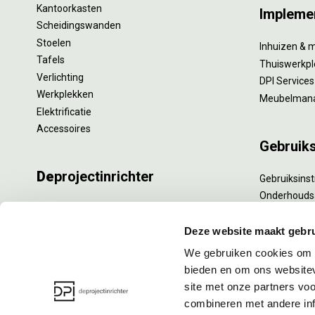
Kantoorkasten
Impleme
Scheidingswanden
Stoelen
Inhuizen & 
Tafels
Thuiswerkpl
Verlichting
DPI Services
Werkplekken
Meubelman
Elektrificatie
Accessoires
Gebruik
De
projectinrichter
Gebruiksinst
Onderhouds
Onze experts
Levensduur
Nieuws
Specialistisc
Deze website maakt gebru
Vacatures
Refurbishm
We gebruiken cookies om c
DPI teamdag
Interne verh
bieden en om ons websitev
site met onze partners vo
combineren met andere inf