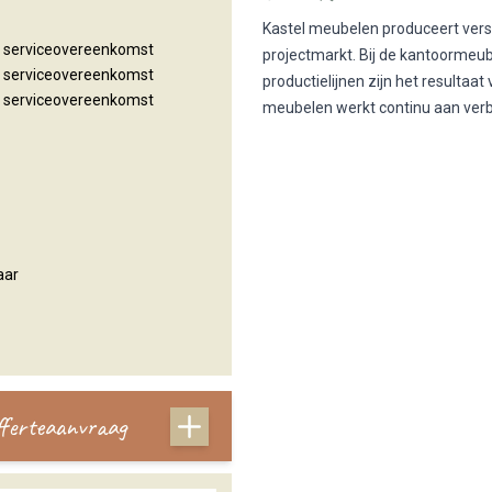
Kastel meubelen produceert versc
n serviceovereenkomst
projectmarkt. Bij de kantoormeu
n serviceovereenkomst
productielijnen zijn het resulta
n serviceovereenkomst
meubelen werkt continu aan verbet
aar
offerteaanvraag