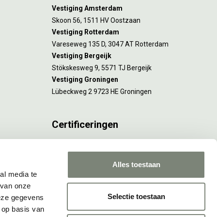
Vestiging Amsterdam
Skoon 56, 1511 HV Oostzaan
Vestiging Rotterdam
Vareseweg 135 D, 3047 AT Rotterdam
Vestiging Bergeijk
Stökskesweg 9, 5571 TJ Bergeijk
Vestiging Groningen
Lübeckweg 2 9723 HE Groningen
Certificeringen
FSC® C173116 geldt voor Amsterdam.
ISO 9001 en 14001 gelden voor Amsterdam,
Alles toestaan
Rotterdam en Culemborg.
al media te
 van onze
Selectie toestaan
deze gegevens
 op basis van