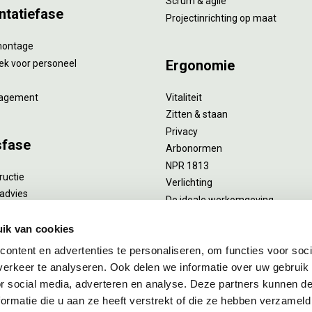
Scrum & agile
ntatiefase
Projectinrichting op maat
montage
Ergonomie
ek voor personeel
agement
Vitaliteit
Zitten & staan
Privacy
sfase
Arbonormen
NPR 1813
ructie
Verlichting
advies
De ideale werkomgeving
verlengend onderhoud
Akoestiek
he reiniging
ik van cookies
Proefstoelen
ent
ontent en advertenties te personaliseren, om functies voor soci
uizing
erkeer te analyseren. Ook delen we informatie over uw gebruik
or social media, adverteren en analyse. Deze partners kunnen 
ormatie die u aan ze heeft verstrekt of die ze hebben verzameld