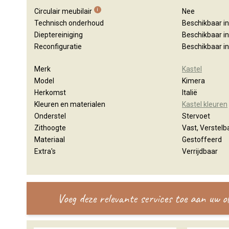
i
Circulair meubilair
Nee
Technisch onderhoud
Beschikbaar i
Dieptereiniging
Beschikbaar i
Reconfiguratie
Beschikbaar i
Merk
Kastel
Model
Kimera
Herkomst
Italië
Kleuren en materialen
Kastel kleuren
Onderstel
Stervoet
Zithoogte
Vast, Verstelb
Materiaal
Gestoffeerd
Extra's
Verrijdbaar
Voeg deze relevante services toe aan uw 