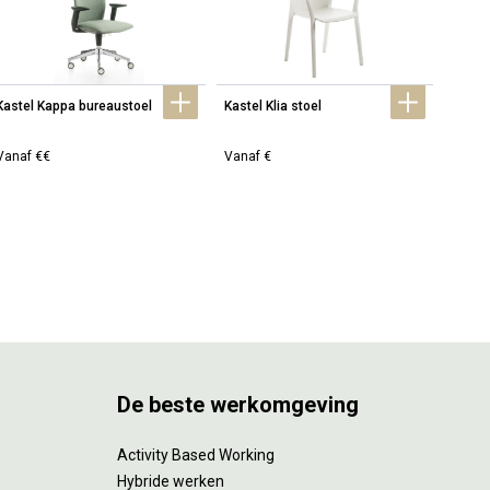
Kastel Kappa bureaustoel
Kastel Klia stoel
Kastel
Vanaf €€
Vanaf €
Vanaf
De beste werkomgeving
Activity Based Working
Hybride werken