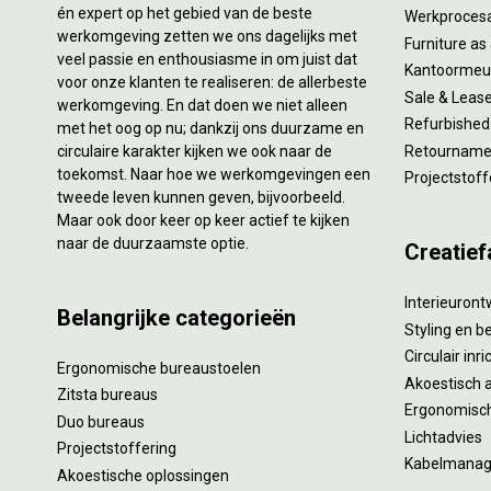
én expert op het gebied van de beste
Werkproces
werkomgeving zetten we ons dagelijks met
Furniture as
veel passie en enthousiasme in om juist dat
Kantoormeub
voor onze klanten te realiseren: de allerbeste
Sale & Leas
werkomgeving. En dat doen we niet alleen
Refurbished
met het oog op nu; dankzij ons duurzame en
circulaire karakter kijken we ook naar de
Retourname 
toekomst. Naar hoe we werkomgevingen een
Projectstoff
tweede leven kunnen geven, bijvoorbeeld.
Maar ook door keer op keer actief te kijken
naar de duurzaamste optie.
Creatief
Interieuron
Belangrijke categorieën
Styling en b
Circulair inr
Ergonomische bureaustoelen
Akoestisch 
Zitsta bureaus
Ergonomisch
Duo bureaus
Lichtadvies
Projectstoffering
Kabelmana
Akoestische oplossingen