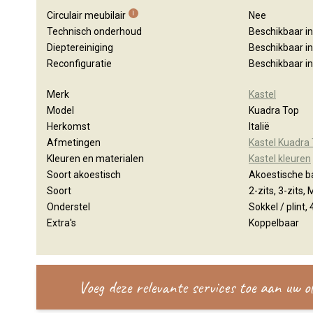
i
Circulair meubilair
Nee
Technisch onderhoud
Beschikbaar i
Dieptereiniging
Beschikbaar i
Reconfiguratie
Beschikbaar i
Merk
Kastel
Model
Kuadra Top
Herkomst
Italië
Afmetingen
Kastel Kuadra
Kleuren en materialen
Kastel kleuren
Soort akoestisch
Akoestische 
Soort
2-zits, 3-zits,
Onderstel
Sokkel / plint,
Extra's
Koppelbaar
Voeg deze relevante services toe aan uw 