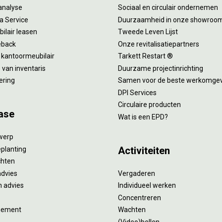
analyse
Sociaal en circulair ondernemen
 a Service
Duurzaamheid in onze showroo
ilair leasen
Tweede Leven Lijst
eback
Onze revitalisatiepartners
 kantoormeubilair
Tarkett Restart ®
van inventaris
Duurzame projectinrichting
ering
Samen voor de beste werkomge
DPI Services
Circulaire producten
ase
Wat is een EPD?
twerp
Activiteiten
eplanting
ichten
advies
Vergaderen
 advies
Individueel werken
Concentreren
gement
Wachten
(Video)bellen