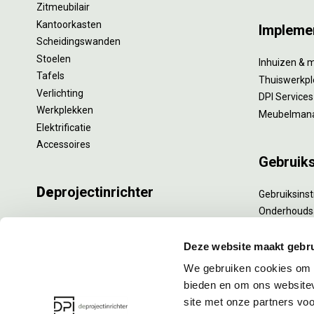
Zitmeubilair
Kantoorkasten
Impleme
Scheidingswanden
Stoelen
Inhuizen & 
Tafels
Thuiswerkpl
Verlichting
DPI Services
Werkplekken
Meubelman
Elektrificatie
Accessoires
Gebruik
De
projectinrichter
Gebruiksinst
Onderhouds
Onze experts
Levensduur
Nieuws
Specialistisc
Deze website maakt gebru
Vacatures
Refurbishm
We gebruiken cookies om c
DPI teamdag
Interne verh
bieden en om ons websitev
site met onze partners vo