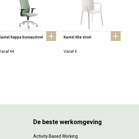
Kastel Kappa bureaustoel
Kastel Klia stoel
Kastel
Vanaf €€
Vanaf €
Vanaf
De beste werkomgeving
Activity Based Working