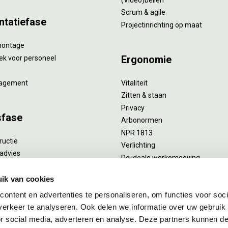
Scrum & agile
ntatiefase
Projectinrichting op maat
montage
Ergonomie
ek voor personeel
agement
Vitaliteit
Zitten & staan
Privacy
sfase
Arbonormen
NPR 1813
ructie
Verlichting
advies
De ideale werkomgeving
verlengend onderhoud
Akoestiek
he reiniging
ik van cookies
Proefstoelen
ent
ontent en advertenties te personaliseren, om functies voor soci
uizing
erkeer te analyseren. Ook delen we informatie over uw gebruik
or social media, adverteren en analyse. Deze partners kunnen 