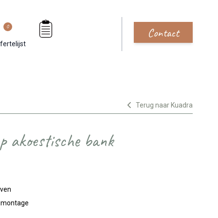
0
Contact
fertelijst
Terug naar Kuadra
p akoestische bank
jven
n montage