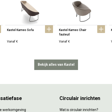
Kastel Kameo Sofa
Kastel Kameo Chair 
fauteuil
Vanaf €
Vanaf €
Bekijk alles van Kastel
isatiefase
Circulair inrichten
tie werkomgeving
Wat is circulair inrichten?