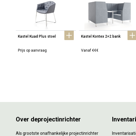
Kastel Kuad Plus stoel
Kastel Kontex 2+2 bank
Prijs op aanvraag
Vanaf €€€
Over deprojectinrichter
Inventar
Als grootste onafhankelijke projectinrichter
Inventarisa