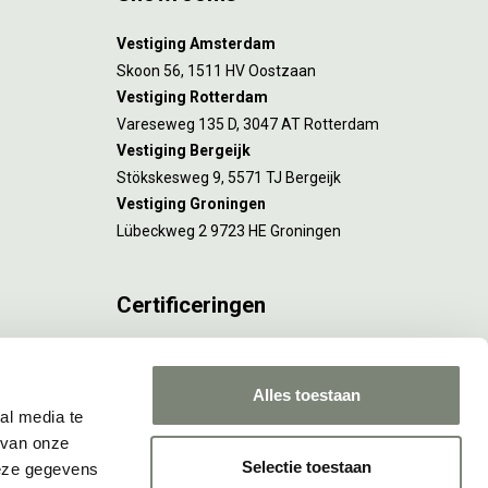
Vestiging Amsterdam
Skoon 56, 1511 HV Oostzaan
Vestiging Rotterdam
Vareseweg 135 D, 3047 AT Rotterdam
Vestiging Bergeijk
Stökskesweg 9, 5571 TJ Bergeijk
Vestiging Groningen
Lübeckweg 2 9723 HE Groningen
Certificeringen
FSC® C173116 geldt voor Amsterdam.
ISO 9001 en 14001 gelden voor Amsterdam,
Alles toestaan
Rotterdam en Culemborg.
al media te
 van onze
Selectie toestaan
deze gegevens