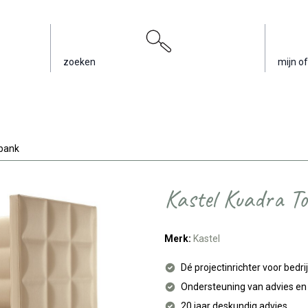
zoeken
mijn of
 bank
Kastel Kuadra To
Merk:
Kastel
Dé projectinrichter voor bedri
Ondersteuning van advies e
20 jaar deskundig advies