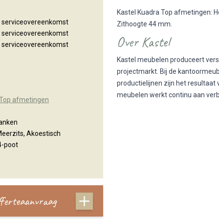
Kastel Kuadra Top afmetingen: 
n serviceovereenkomst
Zithoogte 44 mm.
n serviceovereenkomst
Over Kastel
n serviceovereenkomst
Kastel meubelen produceert versc
projectmarkt. Bij de kantoormeu
productielijnen zijn het resulta
meubelen werkt continu aan verbet
 Top afmetingen
banken
 Meerzits, Akoestisch
 4-poot
offerteaanvraag