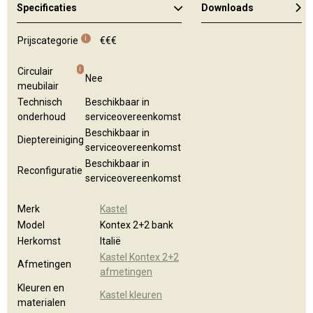
Specificaties
Downloads
Kleuren en materialen
i
Prijscategorie
€€€
i
Circulair
Nee
meubilair
Technisch
Beschikbaar in
onderhoud
serviceovereenkomst
Beschikbaar in
Dieptereiniging
serviceovereenkomst
Beschikbaar in
Reconfiguratie
serviceovereenkomst
Merk
Kastel
Model
Kontex 2+2 bank
Herkomst
Italië
Kastel Kontex 2+2
Afmetingen
afmetingen
Kleuren en
Kastel kleuren
materialen