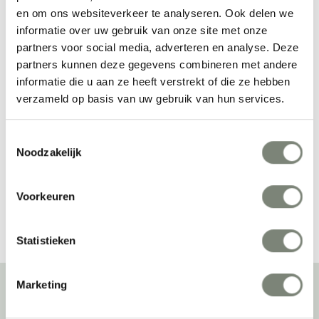
en om ons websiteverkeer te analyseren. Ook delen we
informatie over uw gebruik van onze site met onze
partners voor social media, adverteren en analyse. Deze
partners kunnen deze gegevens combineren met andere
informatie die u aan ze heeft verstrekt of die ze hebben
Kastel Kuad Plus 
Kastel Kontex 2+2 
verzameld op basis van uw gebruik van hun services.
stoel
bank
Prijs op aanvraag
Vanaf €€€
Toestemmingsselectie
Noodzakelijk
Bekijk alles van Kastel
Voorkeuren
Statistieken
Marketing
Over deprojectinrichter