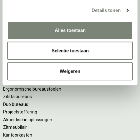
Details tonen
Als grootste onafhankelijke projectinrichter én expert op het gebied
van de beste werkomgeving zetten we ons dagelijks met veel
passie en enthousiasme in om juist dat voor onze klanten te
Alles toestaan
realiseren: de allerbeste werkomgeving. En dat doen we niet alleen
met het oog op nu; dankzij ons duurzame en circulaire karakter
kijken we ook naar de toekomst. Naar hoe we werkomgevingen een
Selectie toestaan
tweede leven kunnen geven, bijvoorbeeld. Maar ook door keer op
keer actief te kijken naar de duurzaamste optie.
Weigeren
Belangrijke categorieën
Ergonomische bureaustoelen
Zitsta bureaus
Duo bureaus
Projectstoffering
Akoestische oplossingen
Zitmeubilair
Kantoorkasten