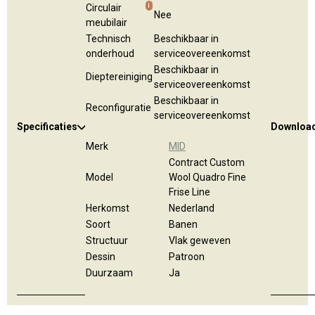
i
Circulair
Nee
meubilair
Technisch
Beschikbaar in
onderhoud
serviceovereenkomst
Beschikbaar in
Dieptereiniging
serviceovereenkomst
Beschikbaar in
Reconfiguratie
serviceovereenkomst
Specificaties
Downloa
Merk
MID
Contract Custom
Model
Wool Quadro Fine
Frise Line
Herkomst
Nederland
Soort
Banen
Structuur
Vlak geweven
Dessin
Patroon
Duurzaam
Ja