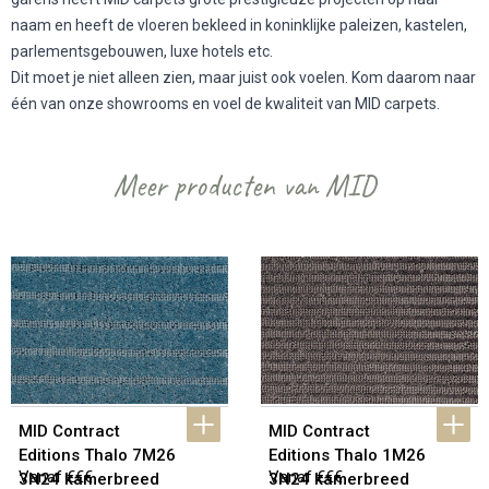
naam en heeft de vloeren bekleed in koninklijke paleizen, kastelen,
parlementsgebouwen, luxe hotels etc.
Dit moet je niet alleen zien, maar juist ook voelen. Kom daarom naar
één van onze showrooms en voel de kwaliteit van MID carpets.
Meer producten van MID
MID Contract 
MID Contract 
Editions Thalo 7M26 
Editions Thalo 1M26 
Vanaf €€€
Vanaf €€€
3N24 kamerbreed 
3N24 kamerbreed 