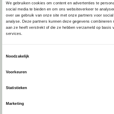
Gebruiksinstructie
We gebruiken cookies om content en advertenties te persona
Onderhoudsadvies
social media te bieden en om ons websiteverkeer te analyse
Levensduurverlengend onderhoud
over uw gebruik van onze site met onze partners voor social
Specialistische reiniging
analyse. Deze partners kunnen deze gegevens combineren me
Refurbishment
aan ze heeft verstrekt of die ze hebben verzameld op basis
Interne verhuizing
services.
Circulair inrichten
Toestemmingsselectie
Wat is circulair inrichten?
Noodzakelijk
Sociaal en circulair ondernemen
Duurzaamheid in onze showrooms
Voorkeuren
Tweede Leven Lijst
Onze revitalisatiepartners
Tarkett Restart ®
Statistieken
Duurzame projectinrichting
Samen voor de beste werkomgeving
Marketing
DPI Services
Circulaire producten