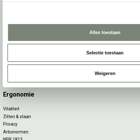
Wat is een EPD?
Activiteiten
Alles toestaan
Vergaderen
Individueel werken
Concentreren
Selectie toestaan
Wachten
(Video)bellen
Scrum & agile
Weigeren
Projectinrichting op maat
Ergonomie
Vitaliteit
Zitten & staan
Privacy
Arbonormen
NPR 1813