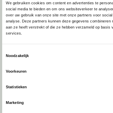
Gebruiksinstructie
We gebruiken cookies om content en advertenties te persona
Onderhoudsadvies
social media te bieden en om ons websiteverkeer te analyse
Levensduurverlengend onderhoud
over uw gebruik van onze site met onze partners voor social
Specialistische reiniging
analyse. Deze partners kunnen deze gegevens combineren me
Refurbishment
aan ze heeft verstrekt of die ze hebben verzameld op basis
Interne verhuizing
services.
Circulair inrichten
Toestemmingsselectie
Wat is circulair inrichten?
Noodzakelijk
Sociaal en circulair ondernemen
Duurzaamheid in onze showrooms
Voorkeuren
Tweede Leven Lijst
Onze revitalisatiepartners
Tarkett Restart ®
Statistieken
Duurzame projectinrichting
Samen voor de beste werkomgeving
Marketing
DPI Services
Circulaire producten