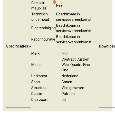
i
Circulair
Nee
meubilair
Technisch
Beschikbaar in
onderhoud
serviceovereenkomst
Beschikbaar in
Dieptereiniging
serviceovereenkomst
Beschikbaar in
Reconfiguratie
serviceovereenkomst
Specificaties
Downloa
Merk
MID
Contract Custom
Model
Wool Quadro Fine
Line
Herkomst
Nederland
Soort
Banen
Structuur
Vlak geweven
Dessin
Patroon
Duurzaam
Ja