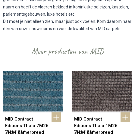
naam en heeft de vloeren bekleed in koninklijke paleizen, kastelen,
parlementsgebouwen, luxe hotels etc.
Dit moet je niet alleen zien, maar juist ook voelen. Kom daarom naar
één van onze showrooms en voel de kwaliteit van MID carpets.
Meer producten van MID
MID Contract 
MID Contract 
Editions Thalo 7M26 
Editions Thalo 1M26 
Vanaf €€€
Vanaf €€€
3N24 kamerbreed 
3N24 kamerbreed 