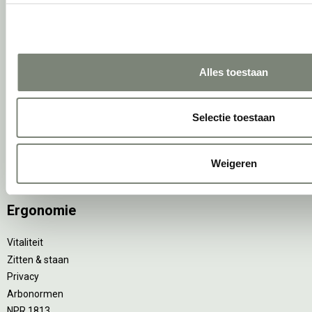
Wat is een EPD?
Activiteiten
Alles toestaan
Vergaderen
Individueel werken
Concentreren
Selectie toestaan
Wachten
(Video)bellen
Scrum & agile
Weigeren
Projectinrichting op maat
Ergonomie
Vitaliteit
Zitten & staan
Privacy
Arbonormen
NPR 1813