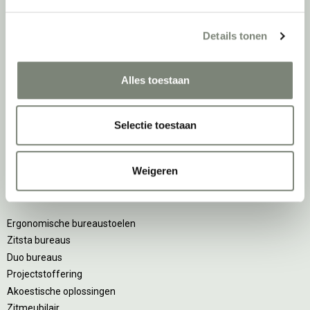
Over deprojectinrichter
Details tonen
Als grootste onafhankelijke projectinrichter én expert op het gebied
van de beste werkomgeving zetten we ons dagelijks met veel
Alles toestaan
passie en enthousiasme in om juist dat voor onze klanten te
realiseren: de allerbeste werkomgeving. En dat doen we niet alleen
met het oog op nu; dankzij ons duurzame en circulaire karakter
Selectie toestaan
kijken we ook naar de toekomst. Naar hoe we werkomgevingen een
tweede leven kunnen geven, bijvoorbeeld. Maar ook door keer op
keer actief te kijken naar de duurzaamste optie.
Weigeren
Belangrijke categorieën
Ergonomische bureaustoelen
Zitsta bureaus
Duo bureaus
Projectstoffering
Akoestische oplossingen
Zitmeubilair