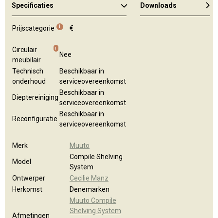
Specificaties
Downloads
Algemene brochure
i
Prijscategorie
€
i
Circulair
Nee
meubilair
Technisch
Beschikbaar in
onderhoud
serviceovereenkomst
Beschikbaar in
Dieptereiniging
serviceovereenkomst
Beschikbaar in
Reconfiguratie
serviceovereenkomst
Merk
Muuto
Compile Shelving
Model
System
Ontwerper
Cecilie Manz
Herkomst
Denemarken
Muuto Compile
Shelving System
Afmetingen