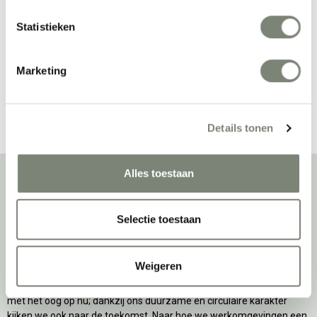
Sideboard
tafel
Vanaf €€€
Vanaf €€
Statistieken
Marketing
Bekijk alles van Muuto
Details tonen
Alles toestaan
Over deprojectinrichter
Selectie toestaan
Als grootste onafhankelijke projectinrichter én expert op het gebied
van de beste werkomgeving zetten we ons dagelijks met veel
Weigeren
passie en enthousiasme in om juist dat voor onze klanten te
realiseren: de allerbeste werkomgeving. En dat doen we niet alleen
met het oog op nu; dankzij ons duurzame en circulaire karakter
kijken we ook naar de toekomst. Naar hoe we werkomgevingen een