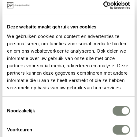
Hoogte: 85,1 cm
Breedte: 55,4 cm
Afmetingen kussen
Lengte: 40 cm
Deze website maakt gebruik van cookies
Breedte: 40 cm
We gebruiken cookies om content en advertenties te
Dikte: 1 cm
personaliseren, om functies voor social media te bieden
en om ons websiteverkeer te analyseren. Ook delen we
informatie over uw gebruik van onze site met onze
Meer producten van Muuto
partners voor social media, adverteren en analyse. Deze
partners kunnen deze gegevens combineren met andere
informatie die u aan ze heeft verstrekt of die ze hebben
verzameld op basis van uw gebruik van hun services.
Toestemmingsselectie
Noodzakelijk
Voorkeuren
Muuto Reflect 
Muuto Linear Wood 