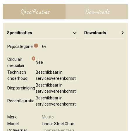
Specificaties
Downloads
Specificaties
Downloads
i
Prijscategorie
€€
i
Circulair
Nee
meubilair
Technisch
Beschikbaar in
onderhoud
serviceovereenkomst
Beschikbaar in
Dieptereiniging
serviceovereenkomst
Beschikbaar in
Reconfiguratie
serviceovereenkomst
Merk
Muuto
Model
Linear Steel Chair
Ontwerper
Thomas Bentzen