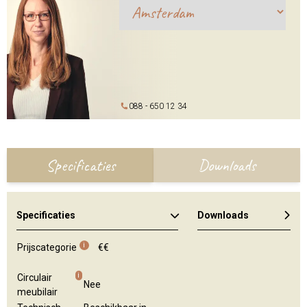
088 - 650 12 34
Specificaties
Downloads
Specificaties
Downloads
i
Prijscategorie
€€
i
Circulair
Nee
meubilair