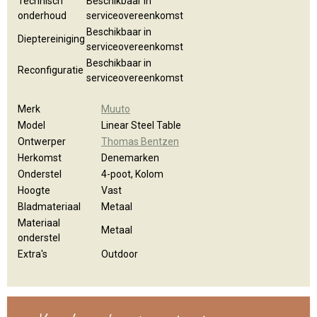
Technisch
Beschikbaar in
onderhoud
serviceovereenkomst
Beschikbaar in
Dieptereiniging
serviceovereenkomst
Beschikbaar in
Reconfiguratie
serviceovereenkomst
Merk
Muuto
Model
Linear Steel Table
Ontwerper
Thomas Bentzen
Herkomst
Denemarken
Onderstel
4-poot, Kolom
Hoogte
Vast
Bladmateriaal
Metaal
Materiaal
Metaal
onderstel
Extra's
Outdoor