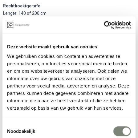
Rechthoekige tafel
Lengte: 140 of 200 cm
Hoogte: 73,5 cm
Breedte: 80 cm
Vierkante tafel
Lengte: 70 cm
Deze website maakt gebruik van cookies
Hoogte: 73,5 cm
We gebruiken cookies om content en advertenties te
Breedte: 70 cm
personaliseren, om functies voor social media te bieden
Ronde tafel
en om ons websiteverkeer te analyseren. Ook delen we
Hoogte: 73,5 cm
informatie over uw gebruik van onze site met onze
Diameter: 70 cm
partners voor social media, adverteren en analyse. Deze
partners kunnen deze gegevens combineren met andere
Meer producten van Muuto
informatie die u aan ze heeft verstrekt of die ze hebben
verzameld op basis van uw gebruik van hun services.
Toestemmingsselectie
Noodzakelijk