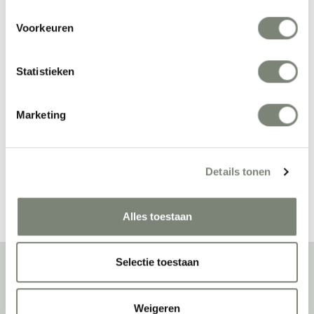
Voorkeuren
Statistieken
Muuto Reflect 
Muuto Linear Wood 
Sideboard
tafel
Vanaf €€€
Vanaf €€
Marketing
Details tonen
Bekijk alles van Muuto
Alles toestaan
Selectie toestaan
Over deprojectinrichter
Weigeren