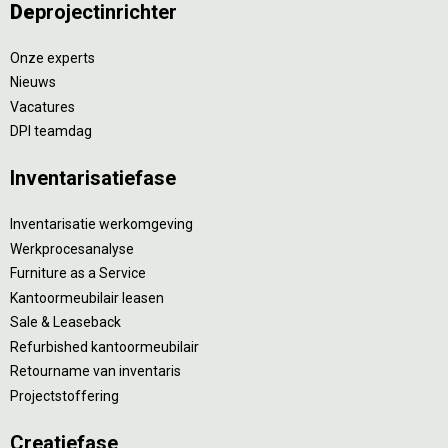
De
projectinrichter
Onze experts
Nieuws
Vacatures
DPI teamdag
Inventarisatiefase
Inventarisatie werkomgeving
Werkprocesanalyse
Furniture as a Service
Kantoormeubilair leasen
Sale & Leaseback
Refurbished kantoormeubilair
Retourname van inventaris
Projectstoffering
Creatiefase