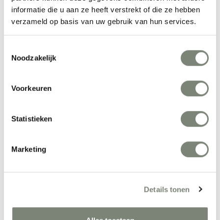
informatie die u aan ze heeft verstrekt of die ze hebben
meubelcollectie van stoelen, tafels, banken en fauteuils. Daarnaast
verzameld op basis van uw gebruik van hun services.
zijn ze milieubewust en maken ze producten van gerecyclede
materialen. Ook hun eigen producten zijn recyclebaar of
herbruikbaar.
Toestemmingsselectie
Noodzakelijk
Meer producten van Naughtone
Voorkeuren
Statistieken
Marketing
Details tonen
Naughtone Pullman 
Naughtone Pullman 
Chair
Sofa
Vanaf €€€
Vanaf €€€