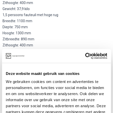
Zithoogte: 400 mm
Gewicht: 37,9 kilo
1,5 persoons fauteuil met hoge rug
Breedte: 1100 mm
Diepte: 750 mm
Hoogte: 1300 mm
Zitbreedte: 890 mm
Zithoogte: 400 mm
Gewicht: 44,1 kilo
1,5 persoons fauteuil met hoge rug omringd
Breedte: 1100 mm
Diepte: 2200 mm
Deze website maakt gebruik van cookies
Hoogte: 1300 mm
We gebruiken cookies om content en advertenties te
Zitbreedte: 890 mm
personaliseren, om functies voor social media te bieden
Zithoogte: 400 mm
en om ons websiteverkeer te analyseren. Ook delen we
Gewicht: 90,7 kilo
informatie over uw gebruik van onze site met onze
Over Naughtone
partners voor social media, adverteren en analyse. Deze
partners kunnen deze gegevens combineren met andere
Naughtone is opgericht in 2005 en heeft een uitgebreide