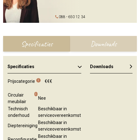
088 - 650 12 34
Specificaties
Downloads
Specificaties
Downloads
Algemene brochure
i
Prijscategorie
€€€
i
Circulair
Nee
meubilair
Technisch
Beschikbaar in
onderhoud
serviceovereenkomst
Beschikbaar in
Dieptereiniging
serviceovereenkomst
Beschikbaar in
Reconfiguratie