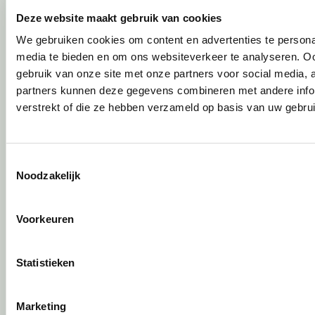
Circulair inrichten
Deze website maakt gebruik van cookies
We gebruiken cookies om content en advertenties te personal
Wat is circulair inrichten?
media te bieden en om ons websiteverkeer te analyseren. Oo
Sociaal en circulair ondernemen
gebruik van onze site met onze partners voor social media,
Duurzaamheid in onze showrooms
partners kunnen deze gegevens combineren met andere infor
Tweede Leven Lijst
verstrekt of die ze hebben verzameld op basis van uw gebru
Onze revitalisatiepartners
Tarkett Restart ®
Duurzame projectinrichting
Toestemmingsselectie
Samen voor de beste werkomgeving
Noodzakelijk
DPI Services
Circulaire producten
Voorkeuren
Wat is een EPD?
Activiteiten
Statistieken
Vergaderen
Individueel werken
Marketing