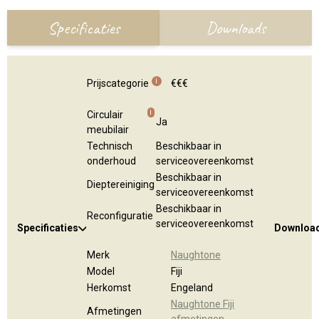
Specificaties
Downloads
i
Prijscategorie
€€€
i
Circulair
Ja
meubilair
Technisch
Beschikbaar in
onderhoud
serviceovereenkomst
Beschikbaar in
Dieptereiniging
serviceovereenkomst
Beschikbaar in
Reconfiguratie
serviceovereenkomst
Specificaties
Downloa
Merk
Naughtone
Model
Fiji
Herkomst
Engeland
Naughtone Fiji
Afmetingen