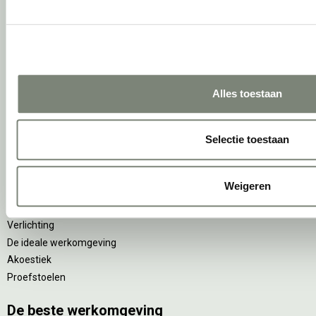
Concentreren
Wachten
(Video)bellen
Scrum & agile
Projectinrichting op maat
Alles toestaan
Ergonomie
Vitaliteit
Selectie toestaan
Zitten & staan
Privacy
Weigeren
Arbonormen
NPR 1813
Verlichting
De ideale werkomgeving
Akoestiek
Proefstoelen
De beste werkomgeving