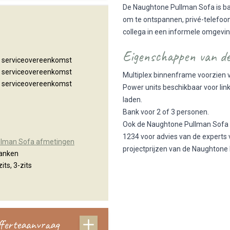
De Naughtone Pullman Sofa is ba
om te ontspannen, privé-telefoo
collega in een informele omgevi
Eigenschappen van d
n serviceovereenkomst
n serviceovereenkomst
Multiplex binnenframe voorzien 
n serviceovereenkomst
Power units beschikbaar voor lin
laden.
Bank voor 2 of 3 personen.
Ook de Naughtone Pullman Sofa i
1234 voor advies van de experts 
llman Sofa afmetingen
projectprijzen van de Naughtone
banken
its, 3-zits
offerteaanvraag