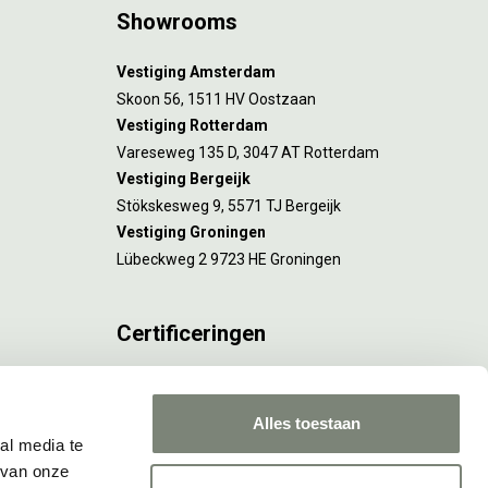
Showrooms
Vestiging Amsterdam
Skoon 56, 1511 HV Oostzaan
Vestiging Rotterdam
Vareseweg 135 D, 3047 AT Rotterdam
Vestiging Bergeijk
Stökskesweg 9, 5571 TJ Bergeijk
Vestiging Groningen
Lübeckweg 2 9723 HE Groningen
Certificeringen
FSC® C173116 geldt voor Amsterdam.
ISO 9001 en 14001 gelden voor Amsterdam,
Alles toestaan
Rotterdam en Culemborg.
al media te
 van onze