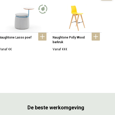
Naughtone Lasso poef
Naughtone Polly Wood 
Naugh
barkruk
stoel
Vanaf €€
Vanaf €€€
Vanaf
De beste werkomgeving