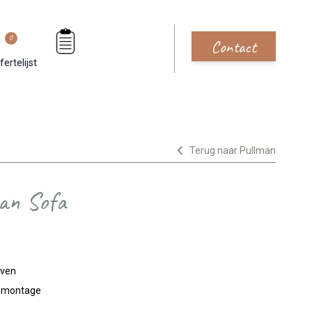
0
Contact
fertelijst
Terug naar Pullman
an Sofa
jven
n montage