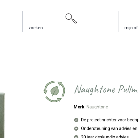
zoeken
mijn of
Naughtone Pullm
Merk:
Naughtone
Dé projectinrichter voor bedri
Ondersteuning van advies e
20 jaar deskundig advies