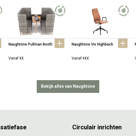
Naughtone Pullman Booth
Naughtone Viv Highback
Vanaf €€
Vanaf €€€
Bekijk alles van Naughtone
isatiefase
Circulair inrichten