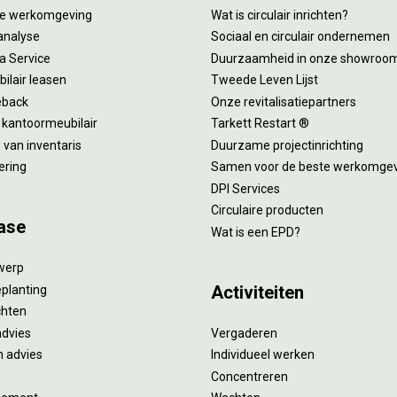
tie werkomgeving
Wat is circulair inrichten?
analyse
Sociaal en circulair ondernemen
 a Service
Duurzaamheid in onze showroo
ilair leasen
Tweede Leven Lijst
eback
Onze revitalisatiepartners
 kantoormeubilair
Tarkett Restart ®
van inventaris
Duurzame projectinrichting
ering
Samen voor de beste werkomge
DPI Services
Circulaire producten
ase
Wat is een EPD?
twerp
Activiteiten
eplanting
ichten
advies
Vergaderen
 advies
Individueel werken
Concentreren