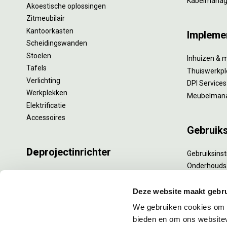
Kabelmana
Akoestische oplossingen
Zitmeubilair
Kantoorkasten
Impleme
Scheidingswanden
Stoelen
Inhuizen & 
Tafels
Thuiswerkpl
Verlichting
DPI Services
Werkplekken
Meubelman
Elektrificatie
Accessoires
Gebruik
De
projectinrichter
Gebruiksinst
Onderhouds
Onze experts
Levensduur
Nieuws
Specialistisc
Deze website maakt gebru
Vacatures
Refurbishm
We gebruiken cookies om c
DPI teamdag
Interne verh
bieden en om ons websitev