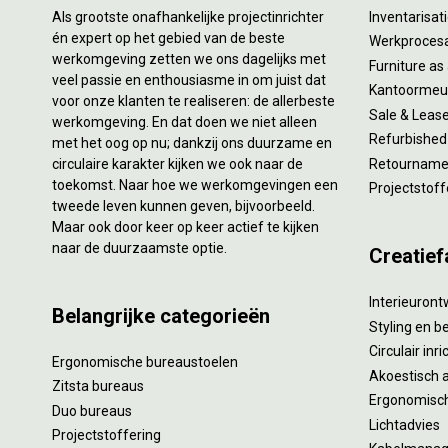
Als grootste onafhankelijke projectinrichter
Inventarisa
én expert op het gebied van de beste
Werkproces
werkomgeving zetten we ons dagelijks met
Furniture as
veel passie en enthousiasme in om juist dat
Kantoormeub
voor onze klanten te realiseren: de allerbeste
Sale & Leas
werkomgeving. En dat doen we niet alleen
Refurbished
met het oog op nu; dankzij ons duurzame en
circulaire karakter kijken we ook naar de
Retourname 
toekomst. Naar hoe we werkomgevingen een
Projectstoff
tweede leven kunnen geven, bijvoorbeeld.
Maar ook door keer op keer actief te kijken
naar de duurzaamste optie.
Creatief
Interieuron
Belangrijke categorieën
Styling en b
Circulair inr
Ergonomische bureaustoelen
Akoestisch 
Zitsta bureaus
Ergonomisch
Duo bureaus
Lichtadvies
Projectstoffering