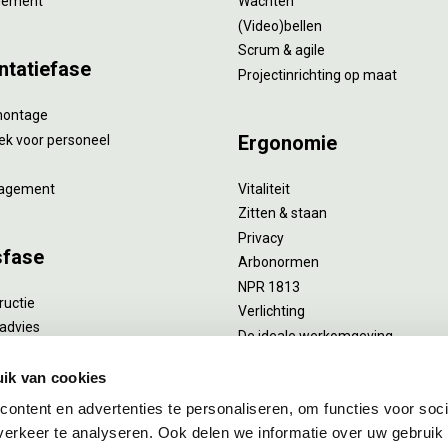
gement
Wachten
(Video)bellen
Scrum & agile
ntatiefase
Projectinrichting op maat
montage
Ergonomie
ek voor personeel
agement
Vitaliteit
Zitten & staan
Privacy
sfase
Arbonormen
NPR 1813
ructie
Verlichting
advies
De ideale werkomgeving
verlengend onderhoud
Akoestiek
he reiniging
ik van cookies
Proefstoelen
ent
ontent en advertenties te personaliseren, om functies voor soci
uizing
erkeer te analyseren. Ook delen we informatie over uw gebruik