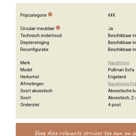
i
Prijscategorie
€€€
i
Circulair meubilair
Ja
Technisch onderhoud
Beschikbaar i
Dieptereiniging
Beschikbaar i
Reconfiguratie
Beschikbaar i
Merk
Naughtone
Model
Pullman Sofa
Herkomst
Engeland
Afmetingen
Naughtone Pu
Soort akoestisch
Akoestische 
Soort
Akoestisch, 2-z
Onderstel
4-poot
Voeg deze relevante services toe aan uw 