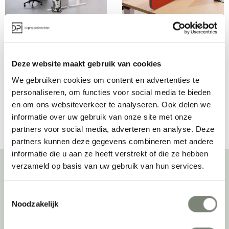
Palmberg Crew T zit 
Palmberg Terio Plus 
sta werkplek
Maxi akoestische 
Vanaf €€
Prijs op aanvraag
schermen
Deze website maakt gebruik van cookies
We gebruiken cookies om content en advertenties te
personaliseren, om functies voor social media te bieden
Bekijk alles van Palmberg
en om ons websiteverkeer te analyseren. Ook delen we
informatie over uw gebruik van onze site met onze
partners voor social media, adverteren en analyse. Deze
partners kunnen deze gegevens combineren met andere
informatie die u aan ze heeft verstrekt of die ze hebben
verzameld op basis van uw gebruik van hun services.
Over deprojectinrichter
Toestemmingsselectie
Noodzakelijk
Als grootste onafhankelijke projectinrichter én expert op het gebied
van de beste werkomgeving zetten we ons dagelijks met veel