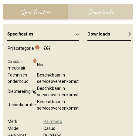
Specificaties
Downloads
Specificaties
Downloads
Algemene brochure
Kleuren en materialen
Algemene brochure
i
Prijscategorie
€€€
i
Circulair
Nee
meubilair
Technisch
Beschikbaar in
onderhoud
serviceovereenkomst
Beschikbaar in
Dieptereiniging
serviceovereenkomst
Beschikbaar in
Reconfiguratie
serviceovereenkomst
Merk
Palmberg
Model
Casus
Herkomst
Duitsland