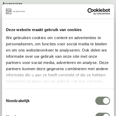
Accessoires
De
projectinrichter
Onze experts
Deze website maakt gebruik van cookies
Nieuws
We gebruiken cookies om content en advertenties te
Vacatures
personaliseren, om functies voor social media te bieden
DPI teamdag
en om ons websiteverkeer te analyseren. Ook delen we
informatie over uw gebruik van onze site met onze
Inventarisatiefase
partners voor social media, adverteren en analyse. Deze
partners kunnen deze gegevens combineren met andere
Inventarisatie werkomgeving
informatie die u aan ze heeft verstrekt of die ze hebben
Werkprocesanalyse
verzameld op basis van uw gebruik van hun services.
Furniture as a Service
Kantoormeubilair leasen
Toestemmingsselectie
Sale & Leaseback
Noodzakelijk
Refurbished kantoormeubilair
Retourname van inventaris
Projectstoffering