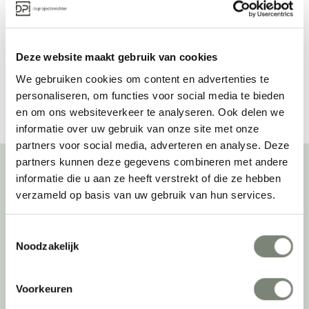
Vanaf €€
Vanaf €
Deze website maakt gebruik van cookies
Bekijk alles van Segis
We gebruiken cookies om content en advertenties te
personaliseren, om functies voor social media te bieden
en om ons websiteverkeer te analyseren. Ook delen we
informatie over uw gebruik van onze site met onze
partners voor social media, adverteren en analyse. Deze
partners kunnen deze gegevens combineren met andere
informatie die u aan ze heeft verstrekt of die ze hebben
Over deprojectinrichter
verzameld op basis van uw gebruik van hun services.
Als grootste onafhankelijke projectinrichter én expert op het gebied
Toestemmingsselectie
van de beste werkomgeving zetten we ons dagelijks met veel
Noodzakelijk
passie en enthousiasme in om juist dat voor onze klanten te
realiseren: de allerbeste werkomgeving. En dat doen we niet alleen
met het oog op nu; dankzij ons duurzame en circulaire karakter
Voorkeuren
kijken we ook naar de toekomst. Naar hoe we werkomgevingen een