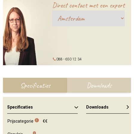
Direct contact met een expert
088 - 650 12 34
Specificaties
Downloads
Specificaties
Downloads
Algemene brochure
Kleuren en materialen
i
Prijscategorie
€€
i