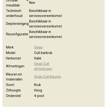
Circulair
Nee
meubilair
Technisch
Beschikbaar in
onderhoud
serviceovereenkomst
Beschikbaar in
Dieptereiniging
serviceovereenkomst
Beschikbaar in
Reconfiguratie
serviceovereenkomst
Merk
Segis
Model
Cult barkruk
Herkomst
Italië
Segis Cult
Afmetingen
afmetingen
Kleuren en
Segis Cult kleuren
materialen
Soort
Kruk
Zithoogte
Hoog
Onderstel
4-poot