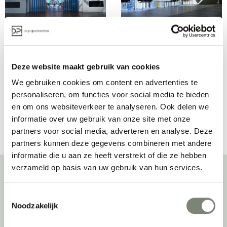
Sundrape Verticale 
Sundrape 
Lamellen
Rolgordijnen
Vanaf €€€
Vanaf €€€
Deze website maakt gebruik van cookies
We gebruiken cookies om content en advertenties te
personaliseren, om functies voor social media te bieden
Bekijk alles van Sundrape
en om ons websiteverkeer te analyseren. Ook delen we
informatie over uw gebruik van onze site met onze
partners voor social media, adverteren en analyse. Deze
partners kunnen deze gegevens combineren met andere
informatie die u aan ze heeft verstrekt of die ze hebben
verzameld op basis van uw gebruik van hun services.
Over deprojectinrichter
Toestemmingsselectie
Noodzakelijk
Als grootste onafhankelijke projectinrichter én expert op het gebied