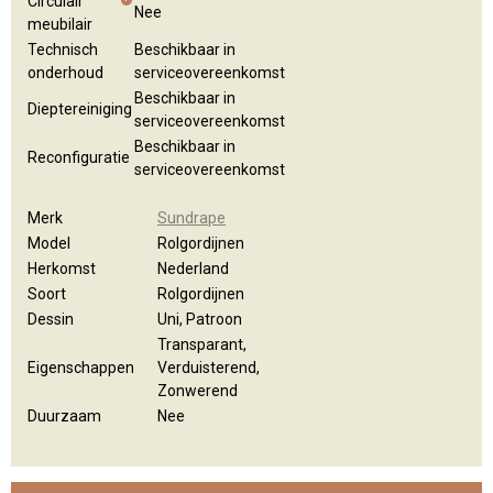
Circulair
Nee
meubilair
Technisch
Beschikbaar in
onderhoud
serviceovereenkomst
Beschikbaar in
Dieptereiniging
serviceovereenkomst
Beschikbaar in
Reconfiguratie
serviceovereenkomst
Merk
Sundrape
Model
Rolgordijnen
Herkomst
Nederland
Soort
Rolgordijnen
Dessin
Uni, Patroon
Transparant,
Eigenschappen
Verduisterend,
Zonwerend
Duurzaam
Nee