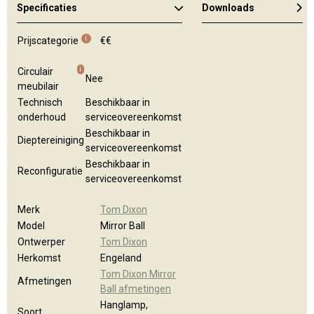
Specificaties
Downloads
Algemene brochure
i
Prijscategorie
€€
i
Circulair
Nee
meubilair
Technisch
Beschikbaar in
onderhoud
serviceovereenkomst
Beschikbaar in
Dieptereiniging
serviceovereenkomst
Beschikbaar in
Reconfiguratie
serviceovereenkomst
Merk
Tom Dixon
Model
Mirror Ball
Ontwerper
Tom Dixon
Herkomst
Engeland
Tom Dixon Mirror
Afmetingen
Ball afmetingen
Hanglamp,
Soort