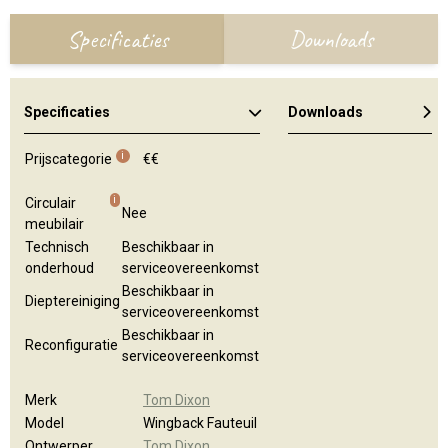
Specificaties
Downloads
Specificaties
Downloads
Algemene brochure
i
Prijscategorie
€€
i
Circulair
Nee
meubilair
Technisch
Beschikbaar in
onderhoud
serviceovereenkomst
Beschikbaar in
Dieptereiniging
serviceovereenkomst
Beschikbaar in
Reconfiguratie
serviceovereenkomst
Merk
Tom Dixon
Model
Wingback Fauteuil
Ontwerper
Tom Dixon