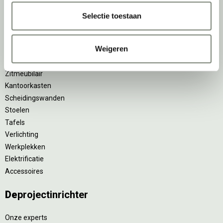
Ergonomische bureaustoelen
Selectie toestaan
Zitsta bureaus
Duo bureaus
Weigeren
Projectstoffering
Akoestische oplossingen
Zitmeubilair
Kantoorkasten
Scheidingswanden
Stoelen
Tafels
Verlichting
Werkplekken
Elektrificatie
Accessoires
De
projectinrichter
Onze experts