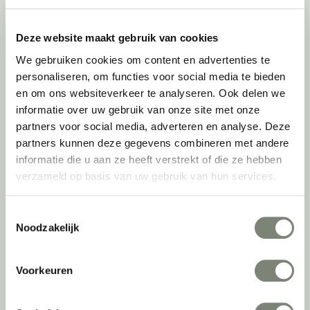
Ergonomische bureaustoelen
Zitsta bureaus
Deze website maakt gebruik van cookies
Duo bureaus
We gebruiken cookies om content en advertenties te
Projectstoffering
personaliseren, om functies voor social media te bieden
Akoestische oplossingen
en om ons websiteverkeer te analyseren. Ook delen we
Zitmeubilair
informatie over uw gebruik van onze site met onze
Kantoorkasten
partners voor social media, adverteren en analyse. Deze
Scheidingswanden
partners kunnen deze gegevens combineren met andere
Stoelen
informatie die u aan ze heeft verstrekt of die ze hebben
Tafels
verzameld op basis van uw gebruik van hun services.
Verlichting
Werkplekken
Toestemmingsselectie
Elektrificatie
Noodzakelijk
Accessoires
De
projectinrichter
Voorkeuren
Onze experts