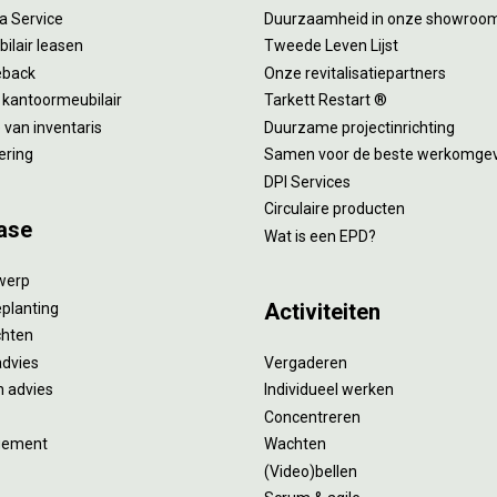
 a Service
Duurzaamheid in onze showroo
ilair leasen
Tweede Leven Lijst
eback
Onze revitalisatiepartners
 kantoormeubilair
Tarkett Restart ®
van inventaris
Duurzame projectinrichting
ering
Samen voor de beste werkomge
DPI Services
Circulaire producten
ase
Wat is een EPD?
twerp
Activiteiten
eplanting
ichten
advies
Vergaderen
 advies
Individueel werken
Concentreren
gement
Wachten
(Video)bellen