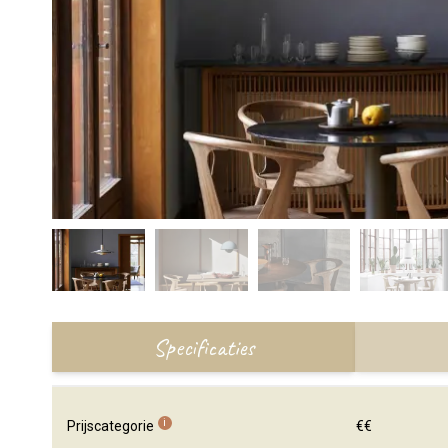
Specificaties
i
Prijscategorie
€€