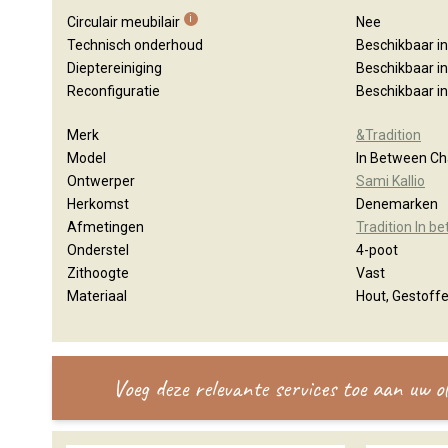
i
Circulair meubilair
Nee
Technisch onderhoud
Beschikbaar i
Dieptereiniging
Beschikbaar i
Reconfiguratie
Beschikbaar i
Merk
&Tradition
Model
In Between Ch
Ontwerper
Sami Kallio
Herkomst
Denemarken
Afmetingen
Tradition In 
Onderstel
4-poot
Zithoogte
Vast
Materiaal
Hout, Gestoff
Voeg deze relevante services toe aan uw 