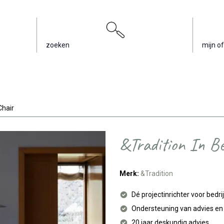
zoeken
mijn of
Chair
&Tradition In B
Merk:
&Tradition
Dé projectinrichter voor bedri
Ondersteuning van advies e
20 jaar deskundig advies