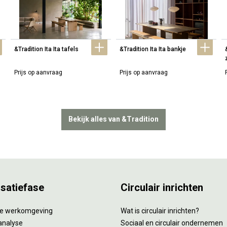
&Tradition Ita Ita tafels
&Tradition Ita Ita bankje
Prijs op aanvraag
Prijs op aanvraag
Bekijk alles van &Tradition
isatiefase
Circulair inrichten
tie werkomgeving
Wat is circulair inrichten?
analyse
Sociaal en circulair ondernemen