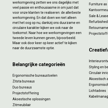
werkomgeving zetten we ons dagelijks met
Furniture as
veel passie en enthousiasme in om juist dat
Kantoormeub
voor onze klanten te realiseren: de allerbeste
Sale & Leas
werkomgeving. En dat doen we niet alleen
Refurbished
met het oog op nu; dankzij ons duurzame en
circulaire karakter kijken we ook naar de
Retourname 
toekomst. Naar hoe we werkomgevingen een
Projectstoff
tweede leven kunnen geven, bijvoorbeeld.
Maar ook door keer op keer actief te kijken
naar de duurzaamste optie.
Creatief
Interieuron
Belangrijke categorieën
Styling en b
Circulair inr
Ergonomische bureaustoelen
Akoestisch 
Zitsta bureaus
Ergonomisch
Duo bureaus
Lichtadvies
Projectstoffering
Kabelmana
Akoestische oplossingen
Zitmeubilair