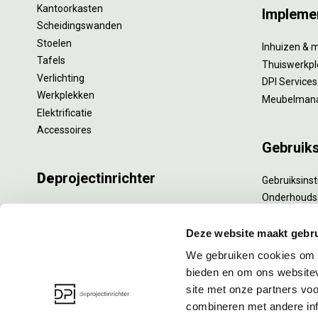
Kantoorkasten
Impleme
Scheidingswanden
Stoelen
Inhuizen & 
Tafels
Thuiswerkpl
Verlichting
DPI Services
Werkplekken
Meubelman
Elektrificatie
Accessoires
Gebruik
De
projectinrichter
Gebruiksinst
Onderhouds
Onze experts
Levensduur
Nieuws
Specialistisc
Deze website maakt gebru
Vacatures
Refurbishm
We gebruiken cookies om c
DPI teamdag
Interne verh
bieden en om ons websitev
site met onze partners vo
combineren met andere inf