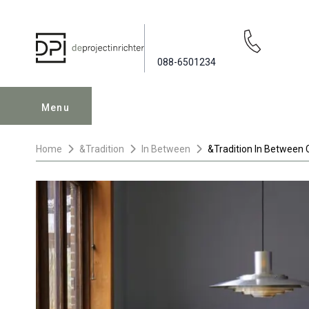
088-6501234
Menu
Home
&Tradition
In Between
&Tradition In Between 