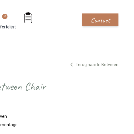
0
Contact
fertelijst
Terug naar In Between
etween Chair
jven
n montage