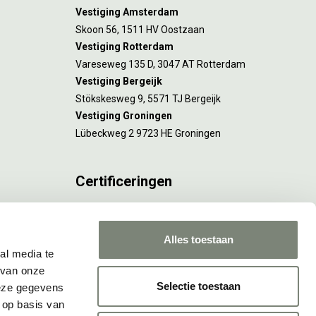
Vestiging Amsterdam
Skoon 56, 1511 HV Oostzaan
Vestiging Rotterdam
Vareseweg 135 D, 3047 AT Rotterdam
Vestiging Bergeijk
Stökskesweg 9, 5571 TJ Bergeijk
Vestiging Groningen
Lübeckweg 2 9723 HE Groningen
Certificeringen
FSC® C173116 geldt voor Amsterdam.
ISO 9001 en 14001 gelden voor Amsterdam,
Alles toestaan
Rotterdam en Culemborg.
al media te
 van onze
Selectie toestaan
deze gegevens
 op basis van