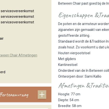
Between Chair past goed bij de I
n serviceovereenkomst
Eigenschappen &Trad
n serviceovereenkomst
n serviceovereenkomst
De poten en de armsteun worden g
zijpanelen zijn gemaakt van eiken
gestoffeerde zitting.
air
Standaard wordt de &Tradition In 
zoals hout. Zo voorkomt u dat u k
Houten vierpootstoel
between Chair Afmetingen
Met glijders
Kantinestoel
Onderdeel van de In Between col
eerd
Ontworpen door: Sami Kallio
Afmetingen &Traditi
offerteaanvraag
Hoogte: 77 cm
Diepte: 54 cm
Breedte: 58 cm