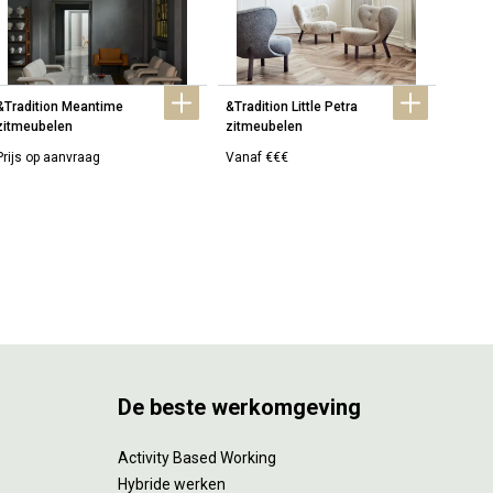
&Tradition Meantime 
&Tradition Little Petra 
&Tradi
zitmeubelen
zitmeubelen
zitme
Prijs op aanvraag
Vanaf €€€
Vanaf
De beste werkomgeving
Activity Based Working
Hybride werken