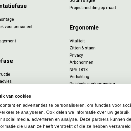
Scrum & agile
ntatiefase
Projectinrichting op maat
montage
Ergonomie
ek voor personeel
agement
Vitaliteit
Zitten & staan
Privacy
sfase
Arbonormen
NPR 1813
ructie
Verlichting
advies
De ideale werkomgeving
verlengend onderhoud
Akoestiek
he reiniging
ik van cookies
Proefstoelen
ent
ontent en advertenties te personaliseren, om functies voor soci
uizing
erkeer te analyseren. Ook delen we informatie over uw gebruik
or social media, adverteren en analyse. Deze partners kunnen 
ormatie die u aan ze heeft verstrekt of die ze hebben verzameld