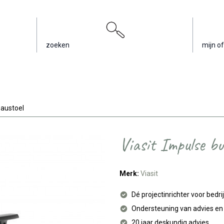
zoeken
mijn of
eaustoel
Viasit Impulse bu
Merk:
Viasit
Dé projectinrichter voor bedri
Ondersteuning van advies e
20 jaar deskundig advies