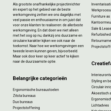
Als grootste onafhankelijke projectinrichter
Inventarisa
én expert op het gebied van de beste
Werkproces
werkomgeving zetten we ons dagelijks met
Furniture as
veel passie en enthousiasme in om juist dat
Kantoormeub
voor onze klanten te realiseren: de allerbeste
Sale & Leas
werkomgeving. En dat doen we niet alleen
Refurbished
met het oog op nu; dankzij ons duurzame en
circulaire karakter kijken we ook naar de
Retourname 
toekomst. Naar hoe we werkomgevingen een
Projectstoff
tweede leven kunnen geven, bijvoorbeeld.
Maar ook door keer op keer actief te kijken
naar de duurzaamste optie.
Creatief
Interieuron
Belangrijke categorieën
Styling en b
Circulair inr
Ergonomische bureaustoelen
Akoestisch 
Zitsta bureaus
Ergonomisch
Duo bureaus
Lichtadvies
Projectstoffering