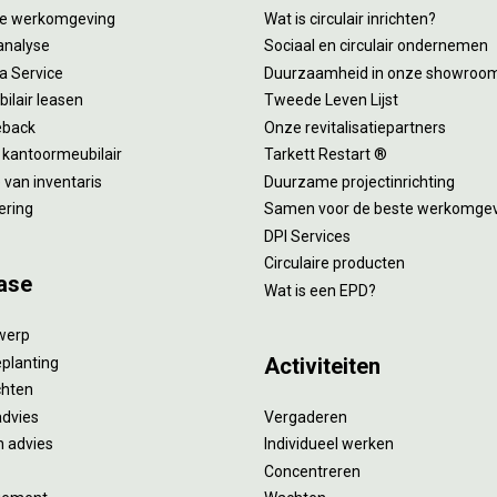
tie werkomgeving
Wat is circulair inrichten?
analyse
Sociaal en circulair ondernemen
 a Service
Duurzaamheid in onze showroo
ilair leasen
Tweede Leven Lijst
eback
Onze revitalisatiepartners
 kantoormeubilair
Tarkett Restart ®
van inventaris
Duurzame projectinrichting
ering
Samen voor de beste werkomge
DPI Services
Circulaire producten
ase
Wat is een EPD?
twerp
Activiteiten
eplanting
ichten
advies
Vergaderen
 advies
Individueel werken
Concentreren