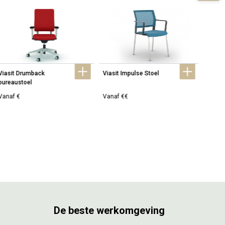
Viasit Drumback 
Viasit Impulse Stoel
Viasit
bureaustoel
Vanaf €
Vanaf €€
Vanaf
De beste werkomgeving