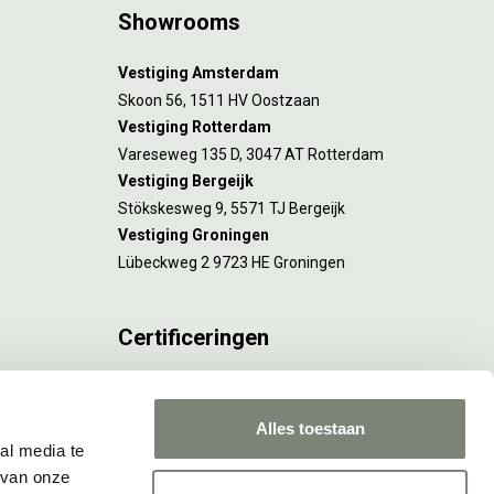
Showrooms
Vestiging Amsterdam
Skoon 56, 1511 HV Oostzaan
Vestiging Rotterdam
Vareseweg 135 D, 3047 AT Rotterdam
Vestiging Bergeijk
Stökskesweg 9, 5571 TJ Bergeijk
Vestiging Groningen
Lübeckweg 2 9723 HE Groningen
Certificeringen
FSC® C173116 geldt voor Amsterdam.
ISO 9001 en 14001 gelden voor Amsterdam,
Alles toestaan
Rotterdam en Culemborg.
al media te
 van onze