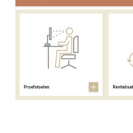
Proefstoelen
Revitalisat