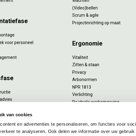
gement
Wachten
(Video)bellen
Scrum & agile
ntatiefase
Projectinrichting op maat
montage
Ergonomie
ek voor personeel
agement
Vitaliteit
Zitten & staan
Privacy
sfase
Arbonormen
NPR 1813
ructie
Verlichting
advies
De ideale werkomgeving
verlengend onderhoud
Akoestiek
he reiniging
ik van cookies
Proefstoelen
ent
ontent en advertenties te personaliseren, om functies voor soci
uizing
erkeer te analyseren. Ook delen we informatie over uw gebruik