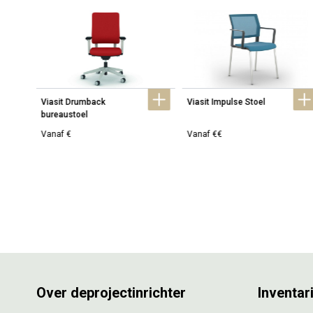
Viasit Drumback 
Viasit Impulse Stoel
bureaustoel
Vanaf €
Vanaf €€
Over deprojectinrichter
Inventar