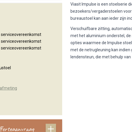
Viasit Impulse is een stoelserie 
bezoekers/vergaderstoelen voorz
bureaustoel kan aan ieder zijn i
Verschuifbare zitting, automati
n serviceovereenkomst
met het aluminium onderstel, de
n serviceovereenkomst
opties waarmee de Impulse stoel
n serviceovereenkomst
met de netrugleuning kan indien
lendensteun, die met behulp van
ustoel
 afmeting
offerteaanvraag