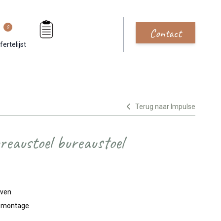
0
Contact
fertelijst
Terug naar Impulse
reaustoel bureaustoel
jven
n montage