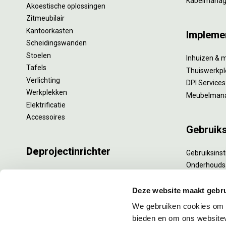
Kabelmana
Akoestische oplossingen
Zitmeubilair
Kantoorkasten
Impleme
Scheidingswanden
Stoelen
Inhuizen & 
Tafels
Thuiswerkpl
Verlichting
DPI Services
Werkplekken
Meubelman
Elektrificatie
Accessoires
Gebruik
De
projectinrichter
Gebruiksinst
Onderhouds
Onze experts
Levensduur
Nieuws
Specialistisc
Deze website maakt gebru
Vacatures
Refurbishm
We gebruiken cookies om c
DPI teamdag
Interne verh
bieden en om ons websitev