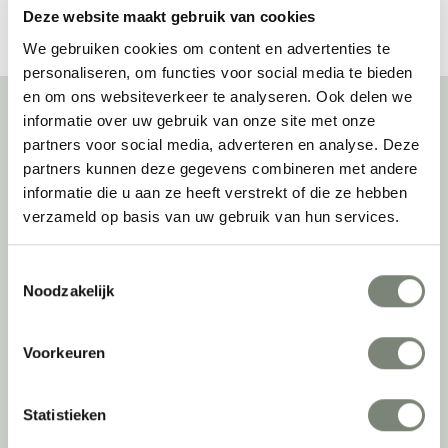
Deze website maakt gebruik van cookies
We gebruiken cookies om content en advertenties te
personaliseren, om functies voor social media te bieden
en om ons websiteverkeer te analyseren. Ook delen we
informatie over uw gebruik van onze site met onze
partners voor social media, adverteren en analyse. Deze
Over deprojectinrichter
partners kunnen deze gegevens combineren met andere
informatie die u aan ze heeft verstrekt of die ze hebben
Als grootste onafhankelijke projectinrichter én expert op het gebied
verzameld op basis van uw gebruik van hun services.
van de beste werkomgeving zetten we ons dagelijks met veel
passie en enthousiasme in om juist dat voor onze klanten te
realiseren: de allerbeste werkomgeving. En dat doen we niet alleen
Toestemmingsselectie
met het oog op nu; dankzij ons duurzame en circulaire karakter
Noodzakelijk
kijken we ook naar de toekomst. Naar hoe we werkomgevingen een
tweede leven kunnen geven, bijvoorbeeld. Maar ook door keer op
keer actief te kijken naar de duurzaamste optie.
Voorkeuren
Belangrijke categorieën
Statistieken
Ergonomische bureaustoelen