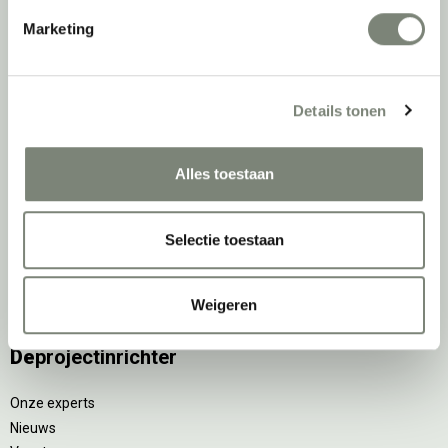
Zitsta bureaus
Marketing
Duo bureaus
Projectstoffering
Akoestische oplossingen
Details tonen
Zitmeubilair
Kantoorkasten
Scheidingswanden
Alles toestaan
Stoelen
Tafels
Verlichting
Selectie toestaan
Werkplekken
Elektrificatie
Weigeren
Accessoires
De
projectinrichter
Onze experts
Nieuws