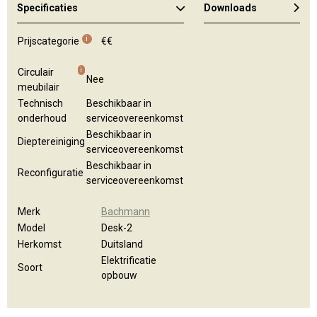
Specificaties
Downloads
Algemene brochure
i
Prijscategorie
€€
i
Circulair
Nee
meubilair
Technisch
Beschikbaar in
onderhoud
serviceovereenkomst
Beschikbaar in
Dieptereiniging
serviceovereenkomst
Beschikbaar in
Reconfiguratie
serviceovereenkomst
Merk
Bachmann
Model
Desk-2
Herkomst
Duitsland
Elektrificatie
Soort
opbouw