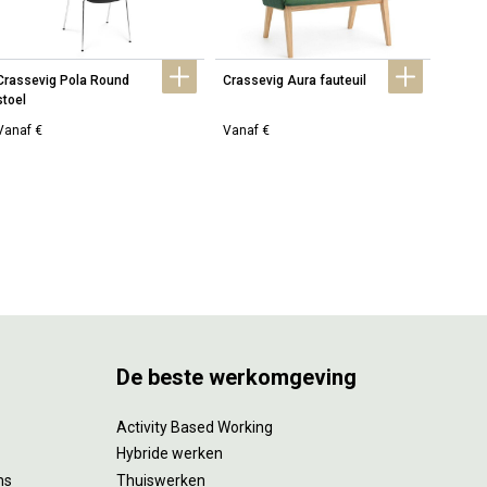
Crassevig Pola Round 
Crassevig Aura fauteuil
Crass
stoel
Vanaf €
Vanaf €
Vanaf
De beste werkomgeving
Activity Based Working
Hybride werken
ms
Thuiswerken