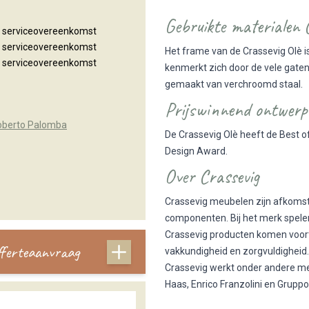
Gebruikte materialen 
n serviceovereenkomst
n serviceovereenkomst
Het frame van de Crassevig Olè 
n serviceovereenkomst
kenmerkt zich door de vele gaten
gemaakt van verchroomd staal.
Prijswinnend ontwerp
oberto Palomba
De Crassevig Olè heeft de Best of
Design Award.
Over Crassevig
Crassevig meubelen zijn afkomsti
componenten. Bij het merk spelen
Crassevig producten komen voort
offerteaanvraag
vakkundigheid en zorgvuldigheid.
Crassevig werkt onder andere met
Haas, Enrico Franzolini en Gruppo 