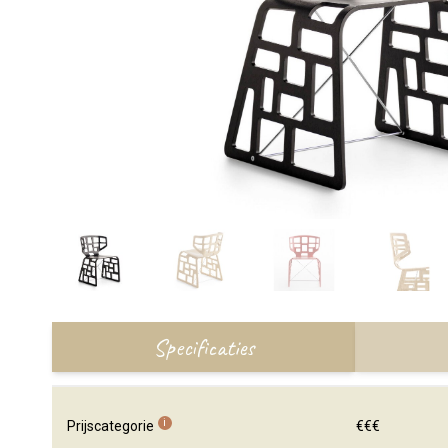
Specificaties
i
Prijscategorie
€€€