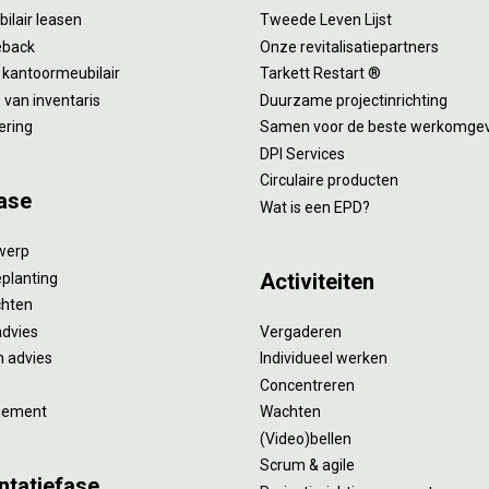
ilair leasen
Tweede Leven Lijst
eback
Onze revitalisatiepartners
 kantoormeubilair
Tarkett Restart ®
van inventaris
Duurzame projectinrichting
ering
Samen voor de beste werkomge
DPI Services
Circulaire producten
ase
Wat is een EPD?
twerp
Activiteiten
eplanting
ichten
advies
Vergaderen
 advies
Individueel werken
Concentreren
gement
Wachten
(Video)bellen
Scrum & agile
ntatiefase