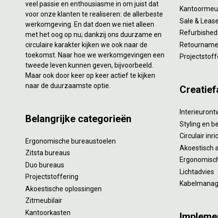
veel passie en enthousiasme in om juist dat
Kantoormeub
voor onze klanten te realiseren: de allerbeste
Sale & Leas
werkomgeving. En dat doen we niet alleen
Refurbished
met het oog op nu; dankzij ons duurzame en
circulaire karakter kijken we ook naar de
Retourname 
toekomst. Naar hoe we werkomgevingen een
Projectstoff
tweede leven kunnen geven, bijvoorbeeld.
Maar ook door keer op keer actief te kijken
naar de duurzaamste optie.
Creatief
Interieuron
Belangrijke categorieën
Styling en b
Circulair inr
Ergonomische bureaustoelen
Akoestisch 
Zitsta bureaus
Ergonomisch
Duo bureaus
Lichtadvies
Projectstoffering
Kabelmana
Akoestische oplossingen
Zitmeubilair
Kantoorkasten
Impleme