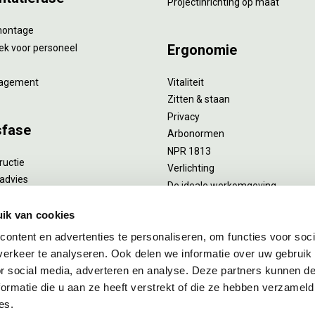
Projectinrichting op maat
montage
Ergonomie
ek voor personeel
agement
Vitaliteit
Zitten & staan
Privacy
sfase
Arbonormen
NPR 1813
ructie
Verlichting
advies
De ideale werkomgeving
verlengend onderhoud
Akoestiek
he reiniging
ik van cookies
Proefstoelen
ent
ontent en advertenties te personaliseren, om functies voor soci
uizing
erkeer te analyseren. Ook delen we informatie over uw gebruik
or social media, adverteren en analyse. Deze partners kunnen 
ormatie die u aan ze heeft verstrekt of die ze hebben verzameld
es.