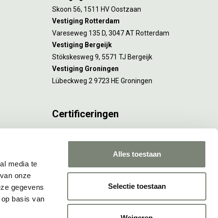
Skoon 56, 1511 HV Oostzaan
Vestiging Rotterdam
Vareseweg 135 D, 3047 AT Rotterdam
Vestiging Bergeijk
Stökskesweg 9, 5571 TJ Bergeijk
Vestiging Groningen
Lübeckweg 2 9723 HE Groningen
Certificeringen
FSC® C173116 geldt voor Amsterdam.
ISO 9001 en 14001 gelden voor Amsterdam,
Alles toestaan
Rotterdam en Culemborg.
al media te
 van onze
Selectie toestaan
deze gegevens
 op basis van
Weigeren