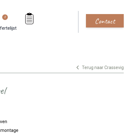
0
Contact
fertelijst
Terug naar Crassevig
el
jven
n montage