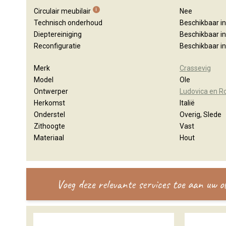
i
Circulair meubilair
Nee
Technisch onderhoud
Beschikbaar i
Dieptereiniging
Beschikbaar i
Reconfiguratie
Beschikbaar i
Merk
Crassevig
Model
Ole
Ontwerper
Ludovica en R
Herkomst
Italië
Onderstel
Overig, Slede
Zithoogte
Vast
Materiaal
Hout
Voeg deze relevante services toe aan uw 