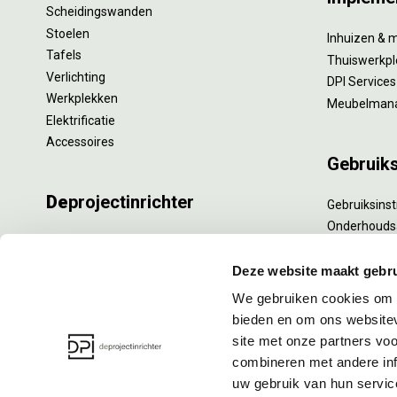
Scheidingswanden
Stoelen
Inhuizen & 
Tafels
Thuiswerkpl
Verlichting
DPI Services
Werkplekken
Meubelman
Elektrificatie
Accessoires
Gebruik
De
projectinrichter
Gebruiksinst
Onderhouds
Onze experts
Levensduur
Nieuws
Specialistisc
Deze website maakt gebru
Vacatures
Refurbishm
We gebruiken cookies om c
DPI teamdag
Interne verh
bieden en om ons websitev
site met onze partners vo
combineren met andere inf
uw gebruik van hun servic