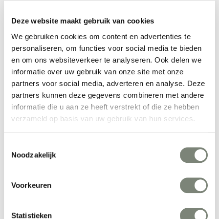
Deze website maakt gebruik van cookies
We gebruiken cookies om content en advertenties te
De Vorm Mute Flow Floating Light
personaliseren, om functies voor social media te bieden
Vanaf €€
en om ons websiteverkeer te analyseren. Ook delen we
informatie over uw gebruik van onze site met onze
partners voor social media, adverteren en analyse. Deze
partners kunnen deze gegevens combineren met andere
informatie die u aan ze heeft verstrekt of die ze hebben
verzameld op basis van uw gebruik van hun services.
Toestemmingsselectie
De Vorm Mute Fraction akoestische panelen
Noodzakelijk
Vanaf €€
Voorkeuren
Statistieken