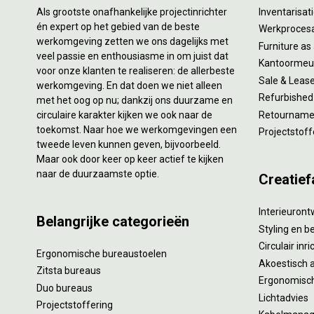
Als grootste onafhankelijke projectinrichter
Inventarisa
én expert op het gebied van de beste
Werkproces
werkomgeving zetten we ons dagelijks met
Furniture as
veel passie en enthousiasme in om juist dat
Kantoormeub
voor onze klanten te realiseren: de allerbeste
Sale & Leas
werkomgeving. En dat doen we niet alleen
Refurbished
met het oog op nu; dankzij ons duurzame en
circulaire karakter kijken we ook naar de
Retourname 
toekomst. Naar hoe we werkomgevingen een
Projectstoff
tweede leven kunnen geven, bijvoorbeeld.
Maar ook door keer op keer actief te kijken
naar de duurzaamste optie.
Creatief
Interieuron
Belangrijke categorieën
Styling en b
Circulair inr
Ergonomische bureaustoelen
Akoestisch 
Zitsta bureaus
Ergonomisch
Duo bureaus
Lichtadvies
Projectstoffering