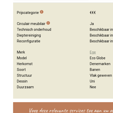
i
Prijscategorie
€€€
i
Circulair meubilair
Ja
Technisch onderhoud
Beschikbaar i
Dieptereiniging
Beschikbaar i
Reconfiguratie
Beschikbaar i
Merk
Ege
Model
Eco Globe
Herkomst
Denemarken
Soort
Banen
Structuur
Vlak geweven
Dessin
Uni
Duurzaam
Nee
Voeg deze relevante services toe aan uw 