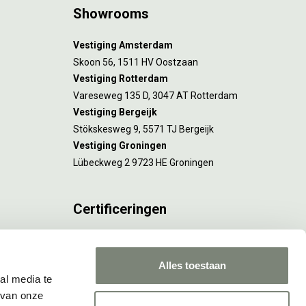
Showrooms
Vestiging Amsterdam
Skoon 56, 1511 HV Oostzaan
Vestiging Rotterdam
Vareseweg 135 D, 3047 AT Rotterdam
Vestiging Bergeijk
Stökskesweg 9, 5571 TJ Bergeijk
Vestiging Groningen
Lübeckweg 2 9723 HE Groningen
Certificeringen
FSC® C173116 geldt voor Amsterdam.
ISO 9001 en 14001 gelden voor Amsterdam,
Alles toestaan
Rotterdam en Culemborg.
al media te
 van onze