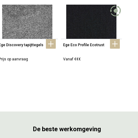
Ege Discovery tapijttegels
Ege Eco Profile Ecotrust
Ege Ec
Prijs op aanvraag
Vanaf €€€
Vanaf
De beste werkomgeving