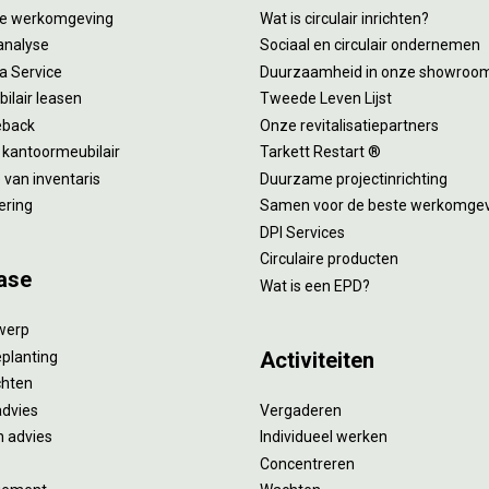
tie werkomgeving
Wat is circulair inrichten?
analyse
Sociaal en circulair ondernemen
 a Service
Duurzaamheid in onze showroo
ilair leasen
Tweede Leven Lijst
eback
Onze revitalisatiepartners
 kantoormeubilair
Tarkett Restart ®
van inventaris
Duurzame projectinrichting
ering
Samen voor de beste werkomge
DPI Services
Circulaire producten
ase
Wat is een EPD?
twerp
Activiteiten
eplanting
ichten
advies
Vergaderen
 advies
Individueel werken
Concentreren