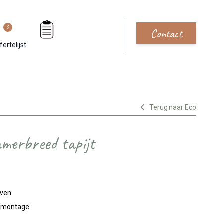
0
Contact
fertelijst
Terug naar Eco
merbreed tapijt
jven
n montage