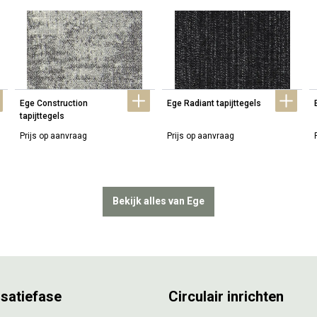
Ege Construction 
Ege Radiant tapijttegels
tapijttegels
Prijs op aanvraag
Prijs op aanvraag
Bekijk alles van Ege
isatiefase
Circulair inrichten