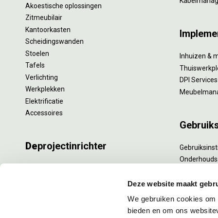
Kabelmana
Akoestische oplossingen
Zitmeubilair
Kantoorkasten
Impleme
Scheidingswanden
Stoelen
Inhuizen & 
Tafels
Thuiswerkpl
Verlichting
DPI Services
Werkplekken
Meubelman
Elektrificatie
Accessoires
Gebruik
De
projectinrichter
Gebruiksinst
Onderhouds
Onze experts
Levensduur
Nieuws
Specialistisc
Deze website maakt gebru
Vacatures
Refurbishm
We gebruiken cookies om c
DPI teamdag
Interne verh
bieden en om ons websitev