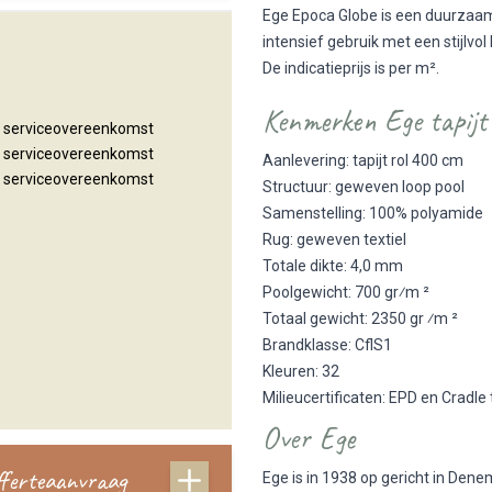
Ege Epoca Globe is een duurzaam e
intensief gebruik met een stijlvo
De indicatieprijs is per m².
Kenmerken Ege tapijt
n serviceovereenkomst
n serviceovereenkomst
Aanlevering: tapijt rol 400 cm
n serviceovereenkomst
Structuur: geweven loop pool
Samenstelling: 100% polyamide
Rug: geweven textiel
Totale dikte: 4,0 mm
Poolgewicht: 700 gr⁄m ²
Totaal gewicht: 2350 gr ⁄m ²
Brandklasse: CflS1
Kleuren: 32
Milieucertificaten: EPD en Cradle
Over Ege
offerteaanvraag
Ege is in 1938 op gericht in Den