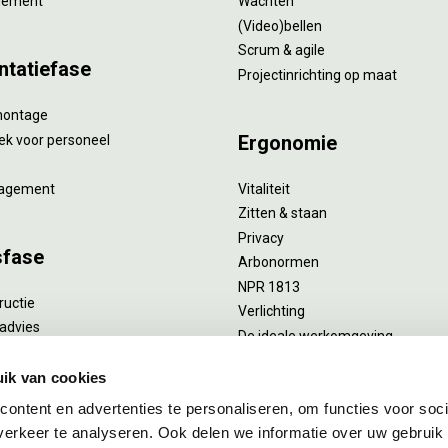
gement
Wachten
(Video)bellen
Scrum & agile
ntatiefase
Projectinrichting op maat
montage
Ergonomie
ek voor personeel
agement
Vitaliteit
Zitten & staan
Privacy
sfase
Arbonormen
NPR 1813
ructie
Verlichting
advies
De ideale werkomgeving
verlengend onderhoud
Akoestiek
he reiniging
ik van cookies
Proefstoelen
ent
ontent en advertenties te personaliseren, om functies voor soci
uizing
erkeer te analyseren. Ook delen we informatie over uw gebruik