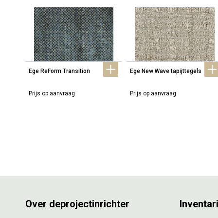
Ege ReForm Transition
Ege New Wave tapijttegels
Prijs op aanvraag
Prijs op aanvraag
Over deprojectinrichter
Inventar