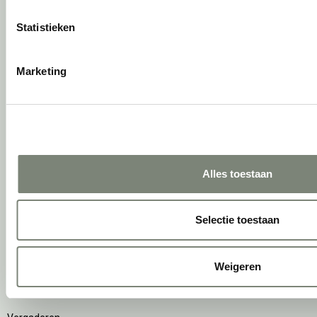
Interne verhuizing
Statistieken
Circulair inrichten
Marketing
Wat is circulair inrichten?
Sociaal en circulair ondernemen
Duurzaamheid in onze showrooms
Tweede Leven Lijst
Onze revitalisatiepartners
Tarkett Restart ®
Alles toestaan
Duurzame projectinrichting
Samen voor de beste werkomgeving
DPI Services
Selectie toestaan
Circulaire producten
Wat is een EPD?
Weigeren
Activiteiten