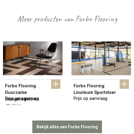
Meer producten van Forbo Flooring
Forbo Flooring 
Forbo Flooring 
Duurzame 
Linoleum Sportvloer
Prijs op aanvraag
Prijs op aanvraag
designtegels en 
stroken
Bekijk alles van Forbo Flooring