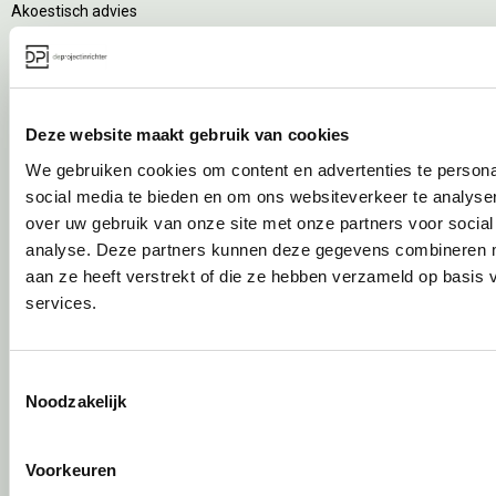
Akoestisch advies
Ergonomisch advies
Lichtadvies
Kabelmanagement
Deze website maakt gebruik van cookies
Implementatiefase
We gebruiken cookies om content en advertenties te persona
social media te bieden en om ons websiteverkeer te analyse
Inhuizen & montage
over uw gebruik van onze site met onze partners voor social
Thuiswerkplek voor personeel
analyse. Deze partners kunnen deze gegevens combineren me
DPI Services
aan ze heeft verstrekt of die ze hebben verzameld op basis
Meubelmanagement
services.
Gebruiksfase
Toestemmingsselectie
Gebruiksinstructie
Noodzakelijk
Onderhoudsadvies
Levensduurverlengend onderhoud
Specialistische reiniging
Voorkeuren
Refurbishment