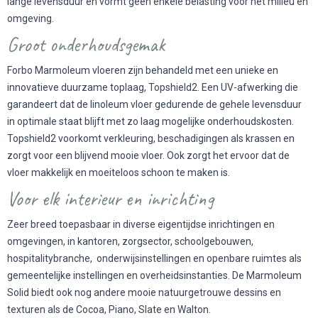
lange levensduur en vormt geen enkele belasting voor het milieu en
omgeving.
Groot onderhoudsgemak
Forbo Marmoleum vloeren zijn behandeld met een unieke en
innovatieve duurzame toplaag, Topshield2. Een UV-afwerking die
garandeert dat de linoleum vloer gedurende de gehele levensduur
in optimale staat blijft met zo laag mogelijke onderhoudskosten.
Topshield2 voorkomt verkleuring, beschadigingen als krassen en
zorgt voor een blijvend mooie vloer. Ook zorgt het ervoor dat de
vloer makkelijk en moeiteloos schoon te maken is.
Voor elk interieur en inrichting
Zeer breed toepasbaar in diverse eigentijdse inrichtingen en
omgevingen, in kantoren, zorgsector, schoolgebouwen,
hospitalitybranche, onderwijsinstellingen en openbare ruimtes als
gemeentelijke instellingen en overheidsinstanties. De Marmoleum
Solid biedt ook nog andere mooie natuurgetrouwe dessins en
texturen als de
Cocoa
,
Piano
,
Slate
en
Walton
.