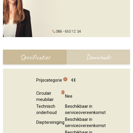
088 - 650 12 34
Specificaties
Downloads
i
Prijscategorie
€€
i
Circulair
Nee
meubilair
Technisch
Beschikbaar in
onderhoud
serviceovereenkomst
Beschikbaar in
Dieptereiniging
serviceovereenkomst
Beschikbaar in