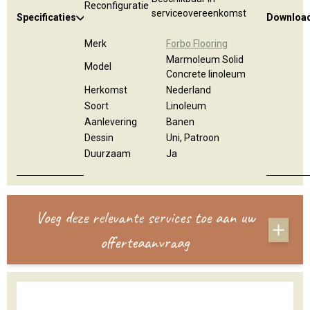
Reconfiguratie
serviceovereenkomst
Specificaties
Downloa
Merk
Forbo Flooring
Marmoleum Solid
Model
Concrete linoleum
Herkomst
Nederland
Soort
Linoleum
Aanlevering
Banen
Dessin
Uni, Patroon
Duurzaam
Ja
Voeg deze relevante services toe aan uw
offerteaanvraag