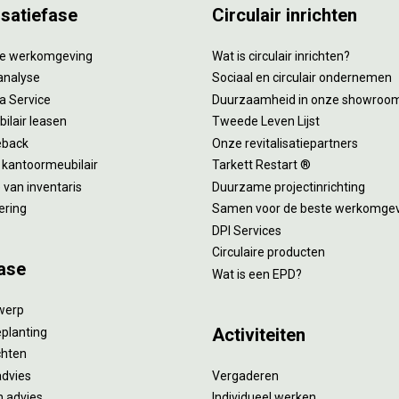
isatiefase
Circulair inrichten
tie werkomgeving
Wat is circulair inrichten?
analyse
Sociaal en circulair ondernemen
 a Service
Duurzaamheid in onze showroo
ilair leasen
Tweede Leven Lijst
eback
Onze revitalisatiepartners
 kantoormeubilair
Tarkett Restart ®
van inventaris
Duurzame projectinrichting
ering
Samen voor de beste werkomge
DPI Services
Circulaire producten
ase
Wat is een EPD?
twerp
Activiteiten
eplanting
ichten
advies
Vergaderen
 advies
Individueel werken