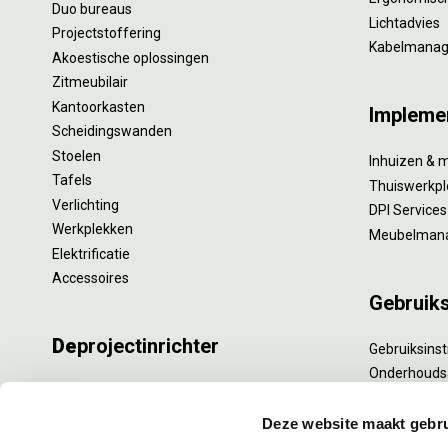
Duo bureaus
Lichtadvies
Projectstoffering
Kabelmana
Akoestische oplossingen
Zitmeubilair
Kantoorkasten
Impleme
Scheidingswanden
Stoelen
Inhuizen & 
Tafels
Thuiswerkpl
Verlichting
DPI Services
Werkplekken
Meubelman
Elektrificatie
Accessoires
Gebruik
De
projectinrichter
Gebruiksinst
Onderhouds
Onze experts
Levensduur
Nieuws
Specialistisc
Deze website maakt gebru
Vacatures
Refurbishm