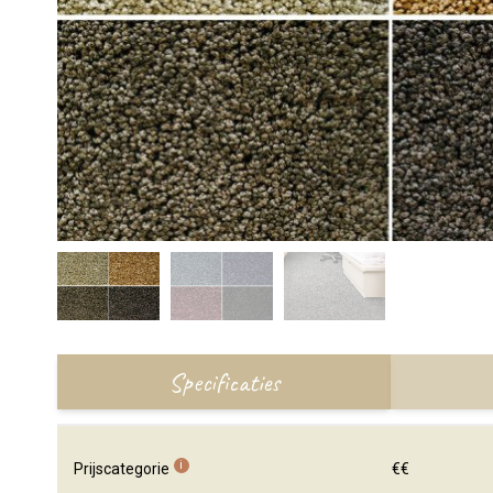
Specificaties
i
Prijscategorie
€€