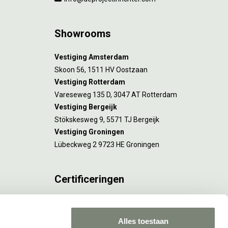
Showrooms
Vestiging Amsterdam
Skoon 56, 1511 HV Oostzaan
Vestiging Rotterdam
Vareseweg 135 D, 3047 AT Rotterdam
Vestiging Bergeijk
Stökskesweg 9, 5571 TJ Bergeijk
Vestiging Groningen
Lübeckweg 2 9723 HE Groningen
Certificeringen
FSC® C173116 geldt voor Amsterdam.
ISO 9001 en 14001 gelden voor Amsterdam,
Alles toestaan
Rotterdam en Culemborg.