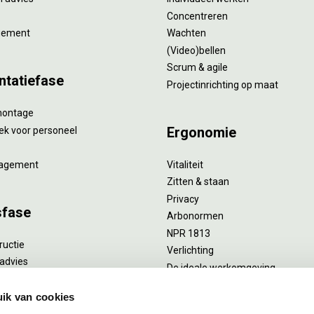
Concentreren
gement
Wachten
(Video)bellen
Scrum & agile
ntatiefase
Projectinrichting op maat
montage
Ergonomie
ek voor personeel
agement
Vitaliteit
Zitten & staan
Privacy
sfase
Arbonormen
NPR 1813
ructie
Verlichting
advies
De ideale werkomgeving
verlengend onderhoud
Akoestiek
he reiniging
ik van cookies
Proefstoelen
ent