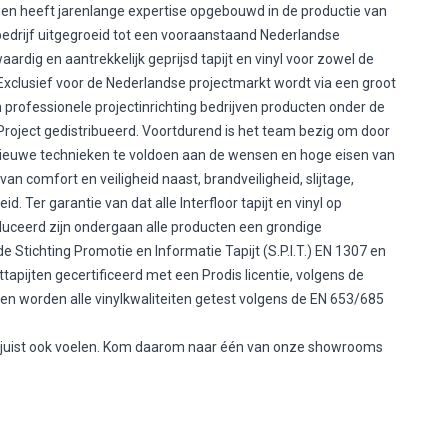
0 en heeft jarenlange expertise opgebouwd in de productie van
 bedrijf uitgegroeid tot een vooraanstaand Nederlandse
ardig en aantrekkelijk geprijsd tapijt en vinyl voor zowel de
xclusief voor de Nederlandse projectmarkt wordt via een groot
rofessionele projectinrichting bedrijven producten onder de
 Project gedistribueerd. Voortdurend is het team bezig om door
nieuwe technieken te voldoen aan de wensen en hoge eisen van
an comfort en veiligheid naast, brandveiligheid, slijtage,
 Ter garantie van dat alle Interfloor tapijt en vinyl op
uceerd zijn ondergaan alle producten een grondige
e Stichting Promotie en Informatie Tapijt (S.P.I.T.) EN 1307 en
ttapijten gecertificeerd met een Prodis licentie, volgens de
 worden alle vinylkwaliteiten getest volgens de EN 653/685
ar juist ook voelen. Kom daarom naar één van onze showrooms