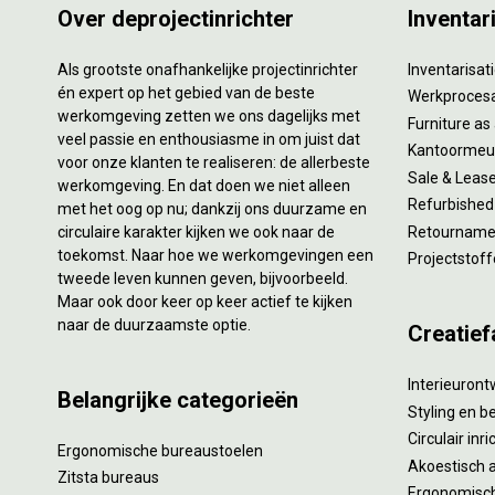
Over deprojectinrichter
Inventar
Als grootste onafhankelijke projectinrichter
Inventarisa
én expert op het gebied van de beste
Werkproces
werkomgeving zetten we ons dagelijks met
Furniture as
veel passie en enthousiasme in om juist dat
Kantoormeub
voor onze klanten te realiseren: de allerbeste
Sale & Leas
werkomgeving. En dat doen we niet alleen
Refurbished
met het oog op nu; dankzij ons duurzame en
circulaire karakter kijken we ook naar de
Retourname 
toekomst. Naar hoe we werkomgevingen een
Projectstoff
tweede leven kunnen geven, bijvoorbeeld.
Maar ook door keer op keer actief te kijken
naar de duurzaamste optie.
Creatief
Interieuron
Belangrijke categorieën
Styling en b
Circulair inr
Ergonomische bureaustoelen
Akoestisch 
Zitsta bureaus
Ergonomisch