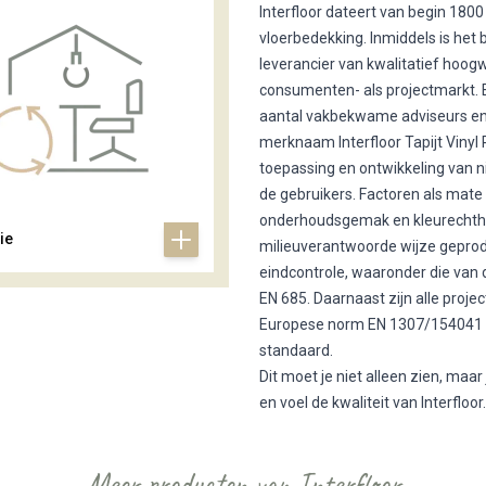
Interfloor dateert van begin 180
vloerbedekking. Inmiddels is het
leverancier van kwalitatief hoogwa
consumenten- als projectmarkt. E
aantal vakbekwame adviseurs en p
merknaam Interfloor Tapijt Vinyl
toepassing en ontwikkeling van 
de gebruikers. Factoren als mate v
onderhoudsgemak en kleurechtheid.
ie
milieuverantwoorde wijze geprod
eindcontrole, waaronder die van d
EN 685. Daarnaast zijn alle projec
Europese norm EN 1307/154041 en
standaard.
Dit moet je niet alleen zien, ma
en voel de kwaliteit van Interfloor.
Meer producten van Interfloor