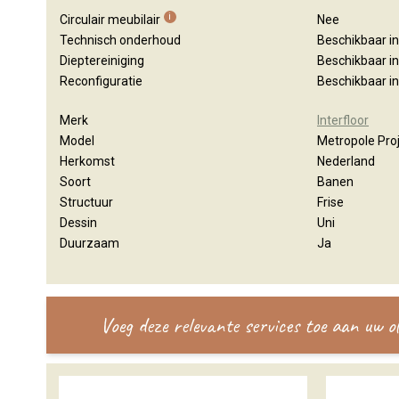
i
Circulair meubilair
Nee
Technisch onderhoud
Beschikbaar i
Dieptereiniging
Beschikbaar i
Reconfiguratie
Beschikbaar i
Merk
Interfloor
Model
Metropole Proj
Herkomst
Nederland
Soort
Banen
Structuur
Frise
Dessin
Uni
Duurzaam
Ja
Voeg deze relevante services toe aan uw 