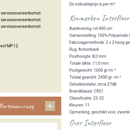
De indicatieprijs is per m².
n serviceovereenkomst
Kenmerken Interfloor
n serviceovereenkomst
n serviceovereenkomst
Aanlevering: rol 400 cm
Samenstelling: 100% Polyamide 
Fabricagemethode: 2 x 2 hoog ge
ect MP I 2
Rug: Actionback
Poolhoogte: 8,0 mm
Totale dikte: 11,0 mm
Poolgewicht: 1600 gr⁄m ²
Totaal gewicht: 2490 gr ⁄m ²
Geluidsisolatie: circa 27dB
Brandklasse: CflS1
Classificatie: 23-32
offerteaanvraag
Kleuren: 11
Opmerking: geschikt voor, zwenkw
Over Interfloor