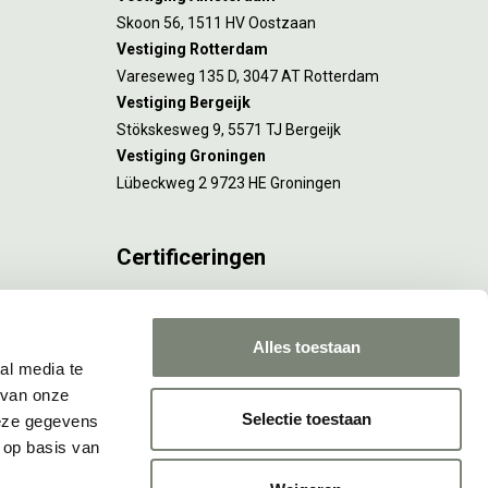
Skoon 56, 1511 HV Oostzaan
Vestiging Rotterdam
Vareseweg 135 D, 3047 AT Rotterdam
Vestiging Bergeijk
Stökskesweg 9, 5571 TJ Bergeijk
Vestiging Groningen
Lübeckweg 2 9723 HE Groningen
Certificeringen
FSC® C173116 geldt voor Amsterdam.
ISO 9001 en 14001 gelden voor Amsterdam,
Alles toestaan
Rotterdam en Culemborg.
al media te
 van onze
Selectie toestaan
deze gegevens
 op basis van