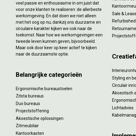
veel passie en enthousiasme in om juist dat
Kantoormeub
voor onze klanten te realiseren: de allerbeste
Sale & Leas
werkomgeving. En dat doen we niet alleen
Refurbished
met het oog op nu; dankzij ons duurzame en
circulaire karakter kijken we ook naar de
Retourname 
toekomst. Naar hoe we werkomgevingen een
Projectstoff
tweede leven kunnen geven, bijvoorbeeld.
Maar ook door keer op keer actief te kijken
naar de duurzaamste optie.
Creatief
Interieuron
Belangrijke categorieën
Styling en b
Circulair inr
Ergonomische bureaustoelen
Akoestisch 
Zitsta bureaus
Ergonomisch
Duo bureaus
Lichtadvies
Projectstoffering
Kabelmana
Akoestische oplossingen
Zitmeubilair
Kantoorkasten
Impleme