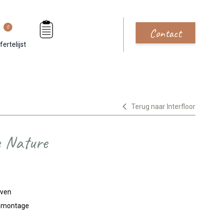
0
Contact
fertelijst
Terug naar Interfloor
e Nature
jven
n montage