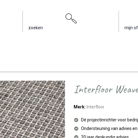
zoeken
mijn of
Interfloor Weav
Merk:
Interfloor
Dé projectinrichter voor bedri
Ondersteuning van advies e
20 jaar deskundig advies