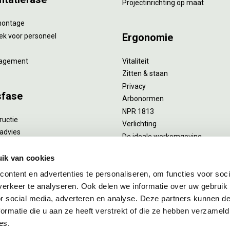
Projectinrichting op maat
montage
Ergonomie
ek voor personeel
agement
Vitaliteit
Zitten & staan
Privacy
sfase
Arbonormen
NPR 1813
ructie
Verlichting
advies
De ideale werkomgeving
verlengend onderhoud
Akoestiek
he reiniging
ik van cookies
Proefstoelen
ent
ontent en advertenties te personaliseren, om functies voor soci
uizing
erkeer te analyseren. Ook delen we informatie over uw gebruik
or social media, adverteren en analyse. Deze partners kunnen 
ormatie die u aan ze heeft verstrekt of die ze hebben verzameld
es.