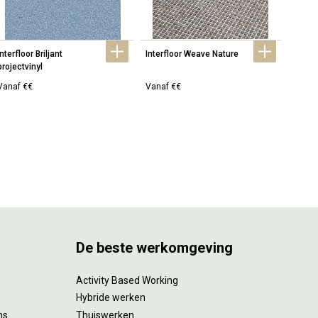
Interfloor Briljant 
Interfloor Weave Nature
Interf
projectvinyl
tapijt
Vanaf €€
Vanaf €€
Vanaf
De beste werkomgeving
Activity Based Working
Hybride werken
ms
Thuiswerken