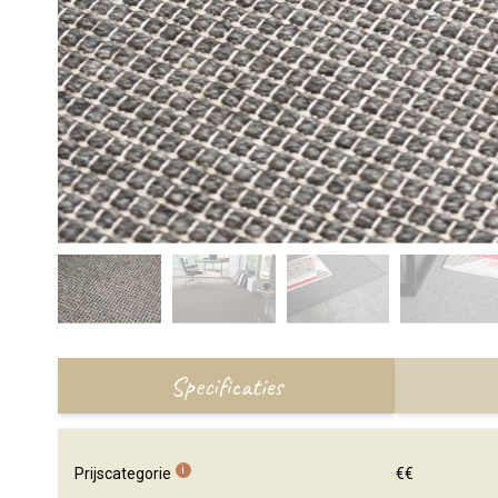
Specificaties
i
Prijscategorie
€€