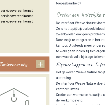
toepasbaarheid?
n serviceovereenkomst
Creëer een huiselijke 
n serviceovereenkomst
n serviceovereenkomst
De Interfloor Weave Nature vloer
Zo is het tapijt bijvoorbeeld idea
zwenkwielen ook geen probleem
Door tapijt te integreren in het i
kantoor. Uit steeds meer onderzo
te werk gaan indien zij zich ergen
een waardevolle bijdrage te lever
offerteaanvraag
Eigenschappen van Inter
Het geweven Weave Nature tapijt v
uitstraling.
De Interfloor Weave Nature vloerb
kantoorruimtes.
Creëer een warme en huiselijke s
de werkomgeving.