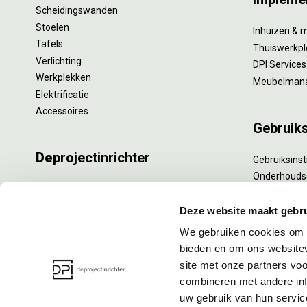
Scheidingswanden
Stoelen
Inhuizen & 
Tafels
Thuiswerkpl
Verlichting
DPI Services
Werkplekken
Meubelman
Elektrificatie
Accessoires
Gebruik
De
projectinrichter
Gebruiksinst
Onderhouds
Onze experts
Levensduur
Nieuws
Specialistisc
Deze website maakt gebru
Vacatures
Refurbishm
We gebruiken cookies om c
DPI teamdag
Interne verh
bieden en om ons websitev
site met onze partners vo
combineren met andere inf
uw gebruik van hun servic