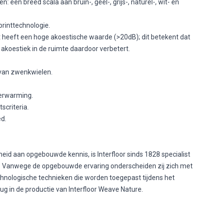
: een breed scala aan bruin-, geel-, grijs-, naturel-, wit- en
rinttechnologie.
jt heeft een hoge akoestische waarde (>20dB); dit betekent dat
akoestiek in de ruimte daardoor verbetert.
 van zwenkwielen.
verwarming.
scriteria.
d.
eid aan opgebouwde kennis, is Interfloor sinds 1828 specialist
g. Vanwege de opgebouwde ervaring onderscheiden zij zich met
hnologische technieken die worden toegepast tijdens het
ug in de productie van Interfloor Weave Nature.