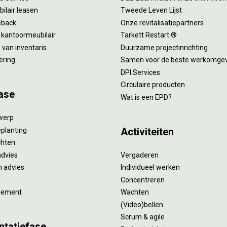
ilair leasen
Tweede Leven Lijst
eback
Onze revitalisatiepartners
 kantoormeubilair
Tarkett Restart ®
van inventaris
Duurzame projectinrichting
ering
Samen voor de beste werkomge
DPI Services
Circulaire producten
ase
Wat is een EPD?
twerp
Activiteiten
eplanting
ichten
advies
Vergaderen
 advies
Individueel werken
Concentreren
gement
Wachten
(Video)bellen
Scrum & agile
ntatiefase