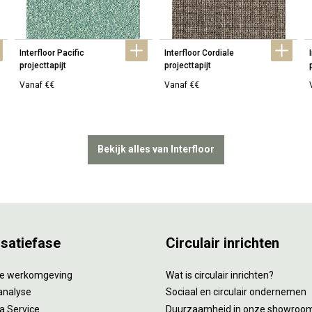
Interfloor Pacific 
Interfloor Cordiale 
projecttapijt
projecttapijt
Vanaf €€
Vanaf €€
Bekijk alles van Interfloor
isatiefase
Circulair inrichten
tie werkomgeving
Wat is circulair inrichten?
analyse
Sociaal en circulair ondernemen
 a Service
Duurzaamheid in onze showroo