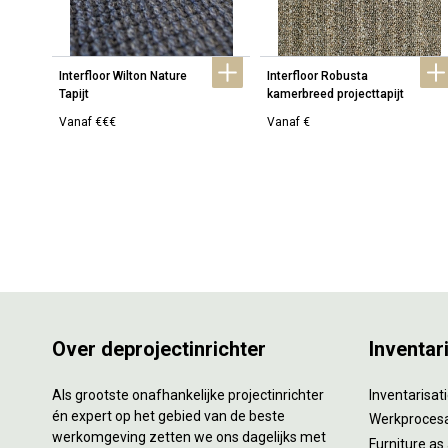
Interfloor Wilton Nature 
Interfloor Robusta 
Tapijt
kamerbreed projecttapijt
Vanaf €€€
Vanaf €
Over deprojectinrichter
Inventar
Als grootste onafhankelijke projectinrichter
Inventarisa
én expert op het gebied van de beste
Werkproces
werkomgeving zetten we ons dagelijks met
Furniture as