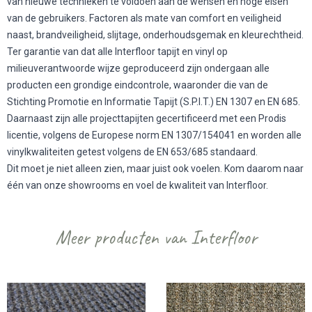
van nieuwe technieken te voldoen aan de wensen en hoge eisen
van de gebruikers. Factoren als mate van comfort en veiligheid
naast, brandveiligheid, slijtage, onderhoudsgemak en kleurechtheid.
Ter garantie van dat alle Interfloor tapijt en vinyl op
milieuverantwoorde wijze geproduceerd zijn ondergaan alle
producten een grondige eindcontrole, waaronder die van de
Stichting Promotie en Informatie Tapijt (S.P.I.T.) EN 1307 en EN 685.
Daarnaast zijn alle projecttapijten gecertificeerd met een Prodis
licentie, volgens de Europese norm EN 1307/154041 en worden alle
vinylkwaliteiten getest volgens de EN 653/685 standaard.
Dit moet je niet alleen zien, maar juist ook voelen. Kom daarom naar
één van onze showrooms en voel de kwaliteit van Interfloor.
Meer producten van Interfloor