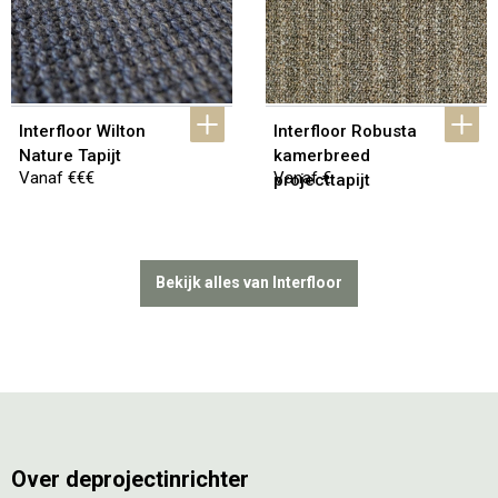
Interfloor Wilton 
Interfloor Robusta 
Nature Tapijt
kamerbreed 
Vanaf €€€
Vanaf €
projecttapijt
Bekijk alles van Interfloor
Over deprojectinrichter