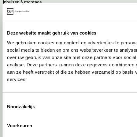
Inhuizen & montage
Thuiswerkplek voor personeel
DPI Services
Meubelmanagement
Deze website maakt gebruik van cookies
Gebruiksfase
We gebruiken cookies om content en advertenties te persona
social media te bieden en om ons websiteverkeer te analyse
Gebruiksinstructie
over uw gebruik van onze site met onze partners voor social
Onderhoudsadvies
analyse. Deze partners kunnen deze gegevens combineren me
Levensduurverlengend onderhoud
aan ze heeft verstrekt of die ze hebben verzameld op basis
Specialistische reiniging
services.
Refurbishment
Interne verhuizing
Toestemmingsselectie
Circulair inrichten
Noodzakelijk
Wat is circulair inrichten?
Voorkeuren
Sociaal en circulair ondernemen
Duurzaamheid in onze showrooms