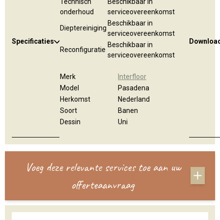
Technisch
Beschikbaar in
onderhoud
serviceovereenkomst
Beschikbaar in
Dieptereiniging
serviceovereenkomst
Specificaties
Downloa
Beschikbaar in
Reconfiguratie
serviceovereenkomst
Merk
Interfloor
Model
Pasadena
Herkomst
Nederland
Soort
Banen
Dessin
Uni
Voeg deze relevante services toe aan uw
offerteaanvraag