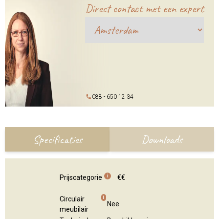
Direct contact met een expert
088 - 650 12 34
Specificaties
Downloads
i
Prijscategorie
€€
i
Circulair
Nee
meubilair