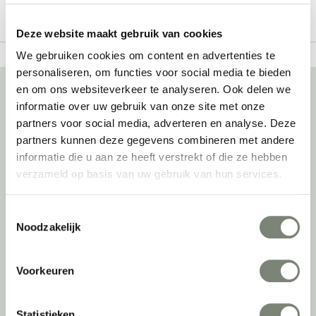
Deze website maakt gebruik van cookies
We gebruiken cookies om content en advertenties te
personaliseren, om functies voor social media te bieden
en om ons websiteverkeer te analyseren. Ook delen we
informatie over uw gebruik van onze site met onze
Over deprojectinrichter
partners voor social media, adverteren en analyse. Deze
partners kunnen deze gegevens combineren met andere
Als grootste onafhankelijke projectinrichter én expert op het gebied
informatie die u aan ze heeft verstrekt of die ze hebben
van de beste werkomgeving zetten we ons dagelijks met veel
verzameld op basis van uw gebruik van hun services.
passie en enthousiasme in om juist dat voor onze klanten te
realiseren: de allerbeste werkomgeving. En dat doen we niet alleen
Toestemmingsselectie
met het oog op nu; dankzij ons duurzame en circulaire karakter
Noodzakelijk
kijken we ook naar de toekomst. Naar hoe we werkomgevingen een
tweede leven kunnen geven, bijvoorbeeld. Maar ook door keer op
keer actief te kijken naar de duurzaamste optie.
Voorkeuren
Belangrijke categorieën
Statistieken