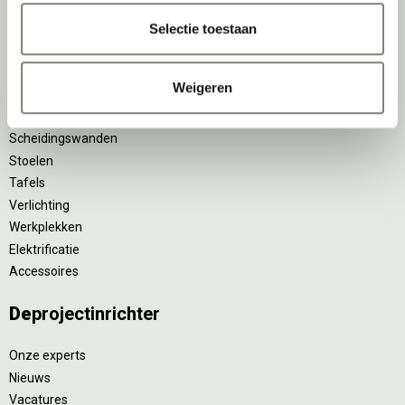
Zitsta bureaus
Duo bureaus
Selectie toestaan
Projectstoffering
Akoestische oplossingen
Weigeren
Zitmeubilair
Kantoorkasten
Scheidingswanden
Stoelen
Tafels
Verlichting
Werkplekken
Elektrificatie
Accessoires
De
projectinrichter
Onze experts
Nieuws
Vacatures