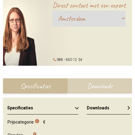
Direct contact met een expert
088 - 650 12 34
Specificaties
Downloads
Specificaties
Downloads
Kleuren en materialen
i
Prijscategorie
€
i