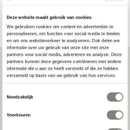
Deze website maakt gebruik van cookies
Bekijk alles van Kastel
We gebruiken cookies om content en advertenties te
personaliseren, om functies voor social media te bieden
en om ons websiteverkeer te analyseren. Ook delen we
informatie over uw gebruik van onze site met onze
partners voor social media, adverteren en analyse. Deze
partners kunnen deze gegevens combineren met andere
informatie die u aan ze heeft verstrekt of die ze hebben
Over deprojectinrichter
verzameld op basis van uw gebruik van hun services.
Als grootste onafhankelijke projectinrichter én expert op het gebied
van de beste werkomgeving zetten we ons dagelijks met veel
Toestemmingsselectie
passie en enthousiasme in om juist dat voor onze klanten te
Noodzakelijk
realiseren: de allerbeste werkomgeving. En dat doen we niet alleen
met het oog op nu; dankzij ons duurzame en circulaire karakter
kijken we ook naar de toekomst. Naar hoe we werkomgevingen een
Voorkeuren
tweede leven kunnen geven, bijvoorbeeld. Maar ook door keer op
keer actief te kijken naar de duurzaamste optie.