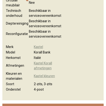
Circulair
Nee
meubilair
Technisch
Beschikbaar in
onderhoud
serviceovereenkomst
Beschikbaar in
Dieptereiniging
serviceovereenkomst
Beschikbaar in
Reconfiguratie
serviceovereenkomst
Merk
Kastel
Model
Korall Bank
Herkomst
Italië
Kastel Korall
Afmetingen
afmetingen
Kleuren en
Kastel kleuren
materialen
Soort
2-zits, 3-zits
Onderstel
4-poot