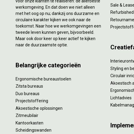
voor onze klanten te realiseren: de allerbeste
Sale & Leas
werkomgeving. En dat doen we niet alleen
Refurbished
met het oog op nu; dankzij ons duurzame en
circulaire karakter kijken we ook naar de
Retourname 
toekomst. Naar hoe we werkomgevingen een
Projectstoff
tweede leven kunnen geven, bijvoorbeeld.
Maar ook door keer op keer actief te kijken
naar de duurzaamste optie.
Creatief
Interieuron
Belangrijke categorieën
Styling en b
Circulair inr
Ergonomische bureaustoelen
Akoestisch 
Zitsta bureaus
Ergonomisch
Duo bureaus
Lichtadvies
Projectstoffering
Kabelmana
Akoestische oplossingen
Zitmeubilair
Kantoorkasten
Impleme
Scheidingswanden