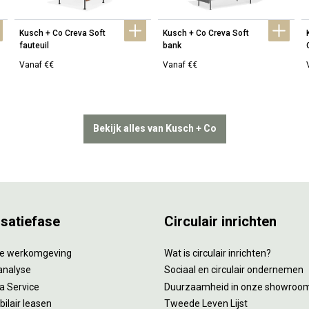
Kusch + Co Creva Soft 
Kusch + Co Creva Soft 
fauteuil
bank
Vanaf €€
Vanaf €€
Bekijk alles van Kusch + Co
isatiefase
Circulair inrichten
tie werkomgeving
Wat is circulair inrichten?
analyse
Sociaal en circulair ondernemen
 a Service
Duurzaamheid in onze showroo
ilair leasen
Tweede Leven Lijst