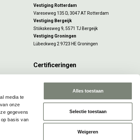
Vestiging Rotterdam
Vareseweg 135 D, 3047 AT Rotterdam
Vestiging Bergeijk
Stökskesweg 9, 5571 TJ Bergeijk
Vestiging Groningen
Lübeckweg 2 9723 HE Groningen
Certificeringen
FSC® C173116 geldt voor Amsterdam.
ISO 9001 en 14001 gelden voor Amsterdam,
Alles toestaan
Rotterdam en Culemborg.
al media te
 van onze
Selectie toestaan
deze gegevens
 op basis van
Weigeren