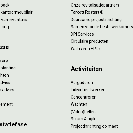
eback
Onze revitalisatiepartners
 kantoormeubilair
Tarkett Restart ®
van inventaris
Duurzame projectinrichting
ering
Samen voor de beste werkomge
DPI Services
Circulaire producten
ase
Wat is een EPD?
twerp
Activiteiten
eplanting
ichten
advies
Vergaderen
 advies
Individueel werken
Concentreren
gement
Wachten
(Video)bellen
Scrum & agile
ntatiefase
Projectinrichting op maat