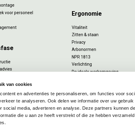
montage
Ergonomie
ek voor personeel
agement
Vitaliteit
Zitten & staan
Privacy
sfase
Arbonormen
NPR 1813
ructie
Verlichting
advies
De ideale werkomgeving
verlengend onderhoud
Akoestiek
he reiniging
ik van cookies
Proefstoelen
ent
ontent en advertenties te personaliseren, om functies voor soci
uizing
erkeer te analyseren. Ook delen we informatie over uw gebruik
or social media, adverteren en analyse. Deze partners kunnen 
ormatie die u aan ze heeft verstrekt of die ze hebben verzameld
es.