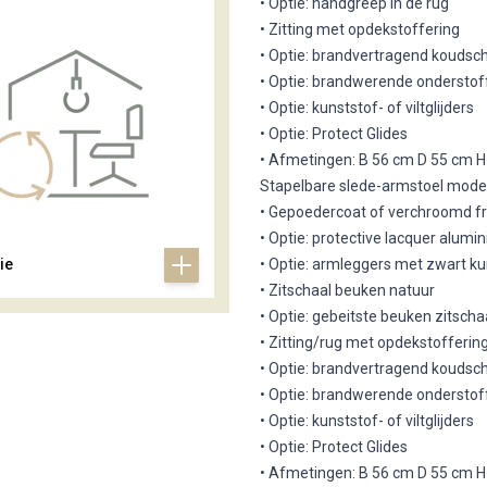
• Optie: handgreep in de rug
• Zitting met opdekstoffering
• Optie: brandvertragend koudsc
• Optie: brandwerende onderstof
• Optie: kunststof- of viltglijders
• Optie: Protect Glides
• Afmetingen: B 56 cm D 55 cm H
Stapelbare slede-armstoel mode
• Gepoedercoat of verchroomd 
• Optie: protective lacquer alu
• Optie: armleggers met zwart 
ie
• Zitschaal beuken natuur
• Optie: gebeitste beuken zitschaa
• Zitting/rug met opdekstofferin
• Optie: brandvertragend koudsc
• Optie: brandwerende onderstof
• Optie: kunststof- of viltglijders
• Optie: Protect Glides
• Afmetingen: B 56 cm D 55 cm H