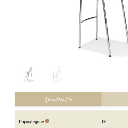
Specificaties
i
Prijscategorie
€€