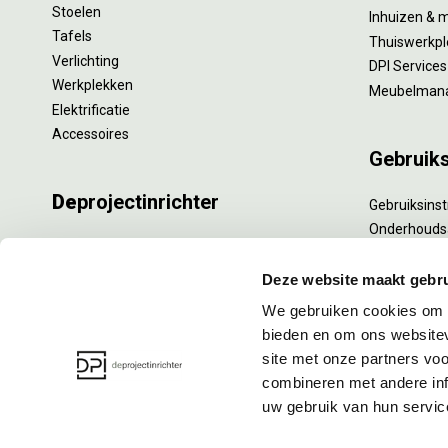
Stoelen
Inhuizen & 
Tafels
Thuiswerkpl
Verlichting
DPI Services
Werkplekken
Meubelman
Elektrificatie
Accessoires
Gebruik
De
projectinrichter
Gebruiksinst
Onderhouds
Onze experts
Levensduur
Nieuws
Specialistisc
Deze website maakt gebru
Vacatures
Refurbishm
We gebruiken cookies om c
DPI teamdag
Interne verh
bieden en om ons websitev
site met onze partners vo
combineren met andere inf
uw gebruik van hun servic