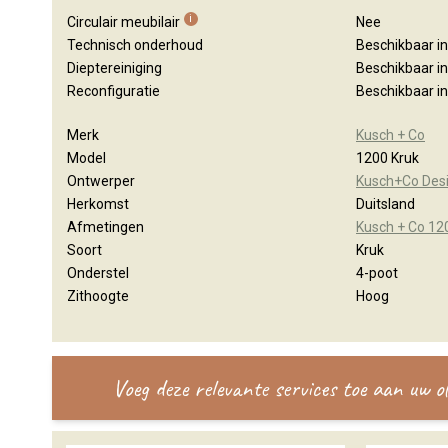
i
Circulair meubilair
Nee
Technisch onderhoud
Beschikbaar i
Dieptereiniging
Beschikbaar i
Reconfiguratie
Beschikbaar i
Merk
Kusch + Co
Model
1200 Kruk
Ontwerper
Kusch+Co Des
Herkomst
Duitsland
Afmetingen
Kusch + Co 12
Soort
Kruk
Onderstel
4-poot
Zithoogte
Hoog
Voeg deze relevante services toe aan uw 