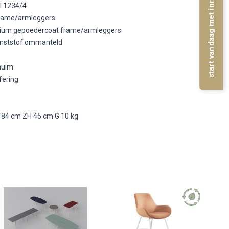
start vandaag met inrichten
l 1234/4
frame/armleggers
minium gepoedercoat frame/armleggers
kunststof ommanteld
huim
fering
 84 cm ZH 45 cm G 10 kg