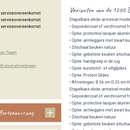
Varianten van de 1200 D
n serviceovereenkomst
Stapelbare slede-armstoel mode
n serviceovereenkomst
• Gepoedercoat of verchroomd 
n serviceovereenkomst
• Optie: protective lacquer alu
• Optie: armleggers met zwart 
• Zitschaal beuken natuur
ign Team
• Optie: gebeitste beuken zitschaa
• Optie: handgreep in de rug
00 stoel afmetingen
• Optie: kunststof- of viltglijders
• Optie: Protect Glides
• Afmetingen: B 56 cm D 55 cm H
Stapelbare slede-armstoel mode
• Gepoedercoat of verchroomd 
• Optie: protective lacquer alu
• Optie: armleggers met zwart 
offerteaanvraag
• Zitschaal beuken natuur
• Optie: gebeitste beuken zitschaa