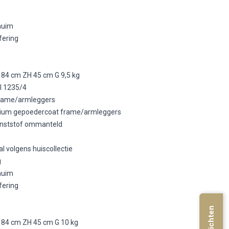
huim
fering
 84 cm ZH 45 cm G 9,5 kg
l 1235/4
frame/armleggers
minium gepoedercoat frame/armleggers
kunststof ommanteld
l volgens huiscollectie
g
huim
fering
 84 cm ZH 45 cm G 10 kg