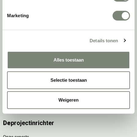
Ergonomische bureaustoelen
Marketing
Zitsta bureaus
Duo bureaus
Projectstoffering
Details tonen
Akoestische oplossingen
Zitmeubilair
Kantoorkasten
Alles toestaan
Scheidingswanden
Stoelen
Tafels
Selectie toestaan
Verlichting
Werkplekken
Weigeren
Elektrificatie
Accessoires
De
projectinrichter
Onze experts