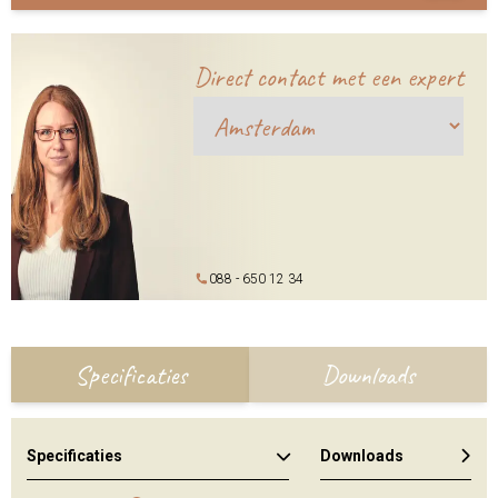
Direct contact met een expert
088 - 650 12 34
Specificaties
Downloads
Specificaties
Downloads
Algemene brochure