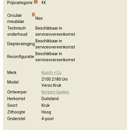
i
Prijscategorie
€€
i
Circulair
Nee
meubilair
Technisch
Beschikbaar in
onderhoud
serviceovereenkomst
Beschikbaar in
Dieptereiniging
serviceovereenkomst
Beschikbaar in
Reconfiguratie
serviceovereenkomst
Merk
Kusch + Co
2100 2180 Uni
Model
Verso Kruk
Ontwerper
Norbert Geelen
Herkomst
Duitsland
Soort
Kruk
Zithoogte
Hoog
Onderstel
4-poot