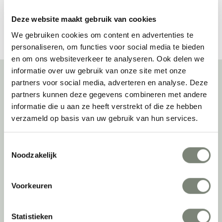
Bekijk alles van Kusch + Co
Deze website maakt gebruik van cookies
We gebruiken cookies om content en advertenties te
personaliseren, om functies voor social media te bieden
en om ons websiteverkeer te analyseren. Ook delen we
informatie over uw gebruik van onze site met onze
partners voor social media, adverteren en analyse. Deze
partners kunnen deze gegevens combineren met andere
Over deprojectinrichter
informatie die u aan ze heeft verstrekt of die ze hebben
verzameld op basis van uw gebruik van hun services.
Als grootste onafhankelijke projectinrichter én expert op het gebied
van de beste werkomgeving zetten we ons dagelijks met veel
passie en enthousiasme in om juist dat voor onze klanten te
Toestemmingsselectie
realiseren: de allerbeste werkomgeving. En dat doen we niet alleen
Noodzakelijk
met het oog op nu; dankzij ons duurzame en circulaire karakter
kijken we ook naar de toekomst. Naar hoe we werkomgevingen een
tweede leven kunnen geven, bijvoorbeeld. Maar ook door keer op
Voorkeuren
keer actief te kijken naar de duurzaamste optie.
Belangrijke categorieën
Statistieken