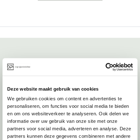
Over deprojectinrichter
Als grootste onafhankelijke projectinrichter én expert op het gebied
van de beste werkomgeving zetten we ons dagelijks met veel
Deze website maakt gebruik van cookies
passie en enthousiasme in om juist dat voor onze klanten te
realiseren: de allerbeste werkomgeving. En dat doen we niet alleen
We gebruiken cookies om content en advertenties te
met het oog op nu; dankzij ons duurzame en circulaire karakter
personaliseren, om functies voor social media te bieden
kijken we ook naar de toekomst. Naar hoe we werkomgevingen een
en om ons websiteverkeer te analyseren. Ook delen we
tweede leven kunnen geven, bijvoorbeeld. Maar ook door keer op
informatie over uw gebruik van onze site met onze
keer actief te kijken naar de duurzaamste optie.
partners voor social media, adverteren en analyse. Deze
Belangrijke categorieën
partners kunnen deze gegevens combineren met andere