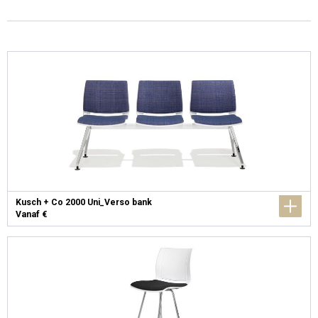
Kusch + Co 2000 Uni_Verso bank
Vanaf €