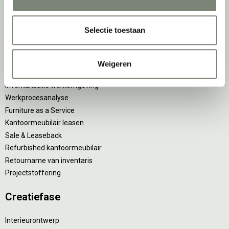
Onze experts
Nieuws
Vacatures
Selectie toestaan
DPI teamdag
Inventarisatiefase
Weigeren
Inventarisatie werkomgeving
Werkprocesanalyse
Furniture as a Service
Kantoormeubilair leasen
Sale & Leaseback
Refurbished kantoormeubilair
Retourname van inventaris
Projectstoffering
Creatiefase
Interieurontwerp