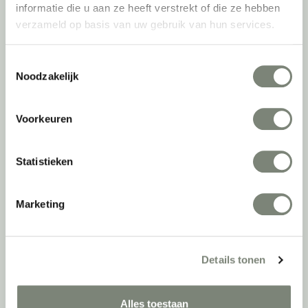
informatie die u aan ze heeft verstrekt of die ze hebben
verzameld op basis van uw gebruik van hun services.
Ergonomische bureaustoelen
Zitsta bureaus
Duo bureaus
Toestemmingsselectie
Noodzakelijk
Projectstoffering
Akoestische oplossingen
Zitmeubilair
Voorkeuren
Kantoorkasten
Scheidingswanden
Stoelen
Statistieken
Tafels
Verlichting
Marketing
Werkplekken
Elektrificatie
Accessoires
Details tonen
De
projectinrichter
Alles toestaan