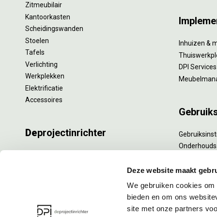
Zitmeubilair
Kantoorkasten
Impleme
Scheidingswanden
Stoelen
Inhuizen & 
Tafels
Thuiswerkpl
Verlichting
DPI Services
Werkplekken
Meubelman
Elektrificatie
Accessoires
Gebruik
De
projectinrichter
Gebruiksinst
Onderhouds
Onze experts
Levensduur
Nieuws
Specialistisc
Deze website maakt gebru
Vacatures
Refurbishm
We gebruiken cookies om c
DPI teamdag
Interne verh
bieden en om ons websitev
site met onze partners vo