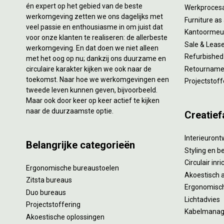
én expert op het gebied van de beste
Werkproces
werkomgeving zetten we ons dagelijks met
Furniture as
veel passie en enthousiasme in om juist dat
Kantoormeub
voor onze klanten te realiseren: de allerbeste
Sale & Leas
werkomgeving. En dat doen we niet alleen
Refurbished
met het oog op nu; dankzij ons duurzame en
circulaire karakter kijken we ook naar de
Retourname 
toekomst. Naar hoe we werkomgevingen een
Projectstoff
tweede leven kunnen geven, bijvoorbeeld.
Maar ook door keer op keer actief te kijken
naar de duurzaamste optie.
Creatief
Interieuron
Belangrijke categorieën
Styling en b
Circulair inr
Ergonomische bureaustoelen
Akoestisch 
Zitsta bureaus
Ergonomisch
Duo bureaus
Lichtadvies
Projectstoffering
Kabelmana
Akoestische oplossingen