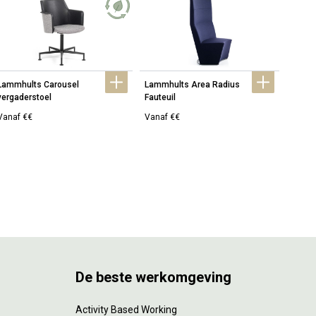
Lammhults Carousel 
Lammhults Area Radius 
Lammh
vergaderstoel
Fauteuil
Vanaf €€
Vanaf €€
Vanaf
De beste werkomgeving
Activity Based Working