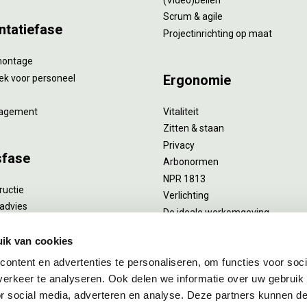
Scrum & agile
ntatiefase
Projectinrichting op maat
montage
Ergonomie
ek voor personeel
agement
Vitaliteit
Zitten & staan
Privacy
sfase
Arbonormen
NPR 1813
ructie
Verlichting
advies
De ideale werkomgeving
verlengend onderhoud
Akoestiek
he reiniging
ik van cookies
Proefstoelen
ent
ontent en advertenties te personaliseren, om functies voor soci
uizing
erkeer te analyseren. Ook delen we informatie over uw gebruik
or social media, adverteren en analyse. Deze partners kunnen 