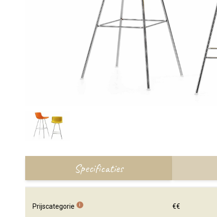
Specificaties
i
Prijscategorie
€€