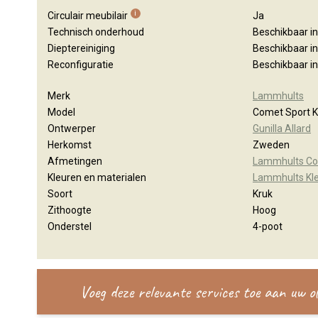
i
Circulair meubilair
Ja
Technisch onderhoud
Beschikbaar i
Dieptereiniging
Beschikbaar i
Reconfiguratie
Beschikbaar i
Merk
Lammhults
Model
Comet Sport K
Ontwerper
Gunilla Allard
Herkomst
Zweden
Afmetingen
Lammhults Co
Kleuren en materialen
Lammhults Kl
Soort
Kruk
Zithoogte
Hoog
Onderstel
4-poot
Voeg deze relevante services toe aan uw 