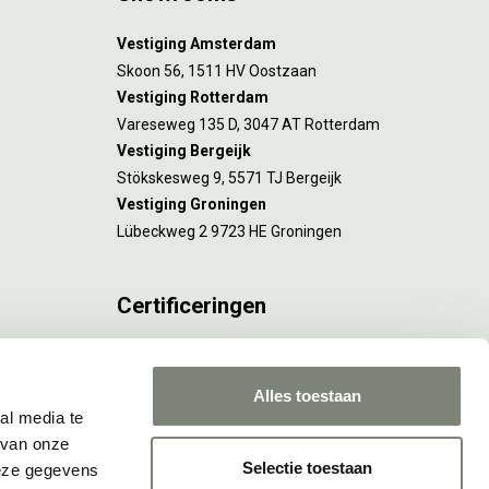
Vestiging Amsterdam
Skoon 56, 1511 HV Oostzaan
Vestiging Rotterdam
Vareseweg 135 D, 3047 AT Rotterdam
Vestiging Bergeijk
Stökskesweg 9, 5571 TJ Bergeijk
Vestiging Groningen
Lübeckweg 2 9723 HE Groningen
Certificeringen
FSC® C173116 geldt voor Amsterdam.
ISO 9001 en 14001 gelden voor Amsterdam,
Alles toestaan
Rotterdam en Culemborg.
al media te
 van onze
Selectie toestaan
deze gegevens