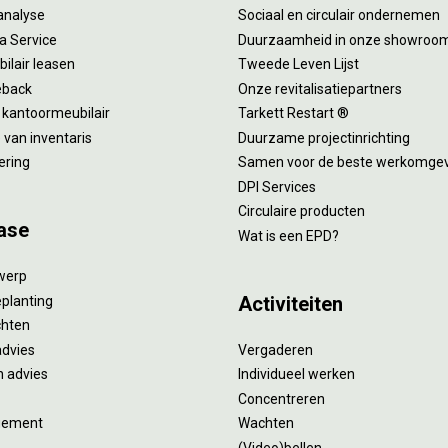
analyse
Sociaal en circulair ondernemen
 a Service
Duurzaamheid in onze showroo
ilair leasen
Tweede Leven Lijst
eback
Onze revitalisatiepartners
 kantoormeubilair
Tarkett Restart ®
van inventaris
Duurzame projectinrichting
ering
Samen voor de beste werkomge
DPI Services
Circulaire producten
ase
Wat is een EPD?
twerp
Activiteiten
eplanting
ichten
advies
Vergaderen
 advies
Individueel werken
Concentreren
gement
Wachten
(Video)bellen