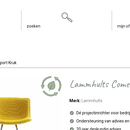
zoeken
mijn of
ort Kruk
Lammhults Come
Merk:
Lammhults
Dé projectinrichter voor bedri
Ondersteuning van advies e
20 jaar deskundig advies