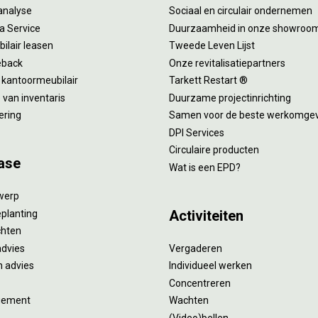
analyse
Sociaal en circulair ondernemen
 a Service
Duurzaamheid in onze showroo
ilair leasen
Tweede Leven Lijst
eback
Onze revitalisatiepartners
 kantoormeubilair
Tarkett Restart ®
van inventaris
Duurzame projectinrichting
ering
Samen voor de beste werkomge
DPI Services
Circulaire producten
ase
Wat is een EPD?
twerp
Activiteiten
eplanting
ichten
advies
Vergaderen
 advies
Individueel werken
Concentreren
gement
Wachten
(Video)bellen