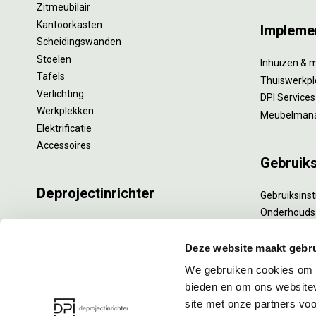
Zitmeubilair
Kantoorkasten
Impleme
Scheidingswanden
Stoelen
Inhuizen & 
Tafels
Thuiswerkpl
Verlichting
DPI Services
Werkplekken
Meubelman
Elektrificatie
Accessoires
Gebruik
De
projectinrichter
Gebruiksinst
Onderhouds
Onze experts
Levensduur
Nieuws
Specialistisc
Deze website maakt gebru
Vacatures
Refurbishm
We gebruiken cookies om c
DPI teamdag
Interne verh
bieden en om ons websitev
site met onze partners vo