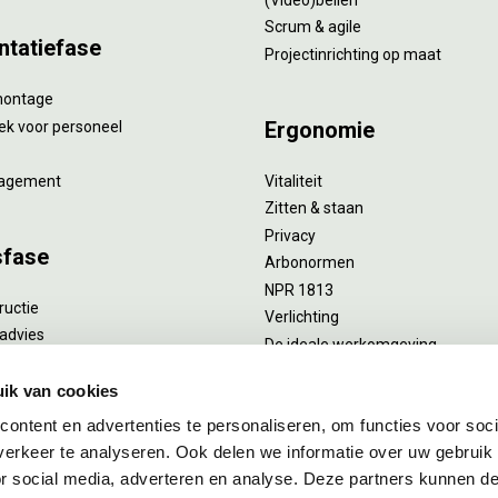
Scrum & agile
ntatiefase
Projectinrichting op maat
montage
Ergonomie
ek voor personeel
agement
Vitaliteit
Zitten & staan
Privacy
sfase
Arbonormen
NPR 1813
ructie
Verlichting
advies
De ideale werkomgeving
verlengend onderhoud
Akoestiek
he reiniging
ik van cookies
Proefstoelen
ent
ontent en advertenties te personaliseren, om functies voor soci
uizing
erkeer te analyseren. Ook delen we informatie over uw gebruik
or social media, adverteren en analyse. Deze partners kunnen 