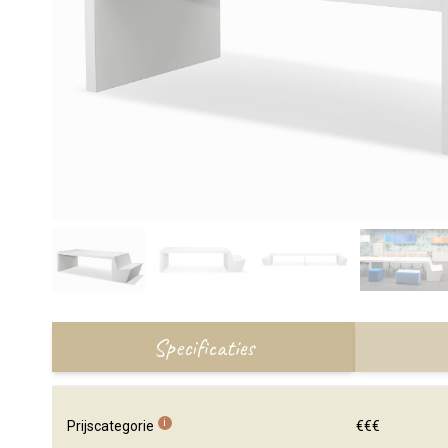
Specificaties
i
Prijscategorie
€€€