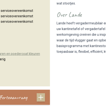
wat stootjes.
n serviceovereenkomst
Over Lande
n serviceovereenkomst
n serviceovereenkomst
Lande heeft vergadermeubilair en
uw kantinetafel of vergadertafel 
werkomgeving creëren die u insp
waar de tijd vlugger gaat en opbe
basisprogramma met kantinestoele
toepasbaar is, flexibel, efficiënt,
uren en poedercoat kleuren
erig
offerteaanvraag