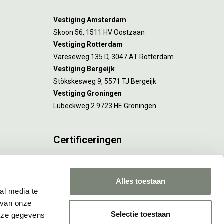
Vestiging Amsterdam
Skoon 56, 1511 HV Oostzaan
Vestiging Rotterdam
Vareseweg 135 D, 3047 AT Rotterdam
Vestiging Bergeijk
Stökskesweg 9, 5571 TJ Bergeijk
Vestiging Groningen
Lübeckweg 2 9723 HE Groningen
Certificeringen
FSC® C173116 geldt voor Amsterdam.
ISO 9001 en 14001 gelden voor Amsterdam,
Alles toestaan
Rotterdam en Culemborg.
al media te
 van onze
Selectie toestaan
deze gegevens