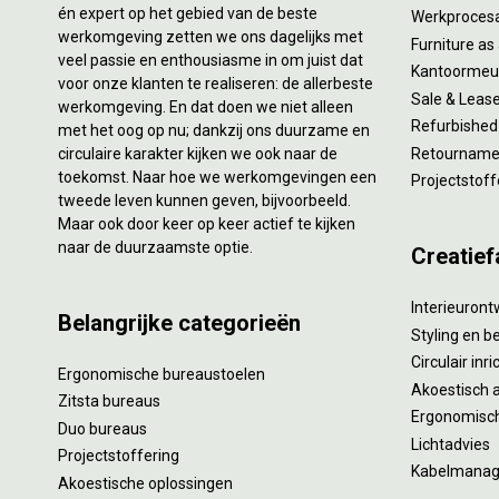
én expert op het gebied van de beste
Werkproces
werkomgeving zetten we ons dagelijks met
Furniture as
veel passie en enthousiasme in om juist dat
Kantoormeub
voor onze klanten te realiseren: de allerbeste
Sale & Leas
werkomgeving. En dat doen we niet alleen
Refurbished
met het oog op nu; dankzij ons duurzame en
circulaire karakter kijken we ook naar de
Retourname 
toekomst. Naar hoe we werkomgevingen een
Projectstoff
tweede leven kunnen geven, bijvoorbeeld.
Maar ook door keer op keer actief te kijken
naar de duurzaamste optie.
Creatief
Interieuron
Belangrijke categorieën
Styling en b
Circulair inr
Ergonomische bureaustoelen
Akoestisch 
Zitsta bureaus
Ergonomisch
Duo bureaus
Lichtadvies
Projectstoffering
Kabelmana
Akoestische oplossingen