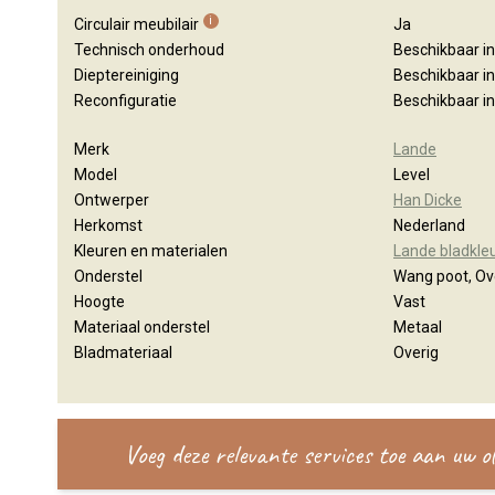
i
Circulair meubilair
Ja
Technisch onderhoud
Beschikbaar i
Dieptereiniging
Beschikbaar i
Reconfiguratie
Beschikbaar i
Merk
Lande
Model
Level
Ontwerper
Han Dicke
Herkomst
Nederland
Kleuren en materialen
Lande bladkle
Onderstel
Wang poot, Ov
Hoogte
Vast
Materiaal onderstel
Metaal
Bladmateriaal
Overig
Voeg deze relevante services toe aan uw 