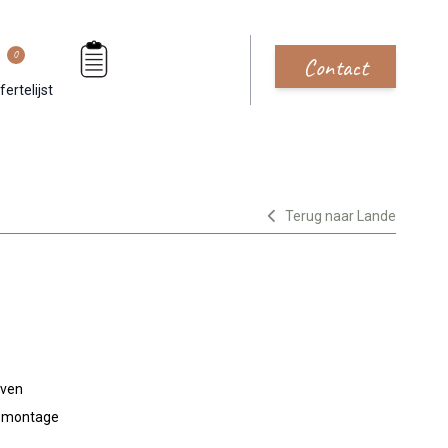
0
Contact
fertelijst
Terug naar Lande
jven
n montage