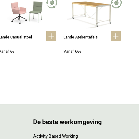
Lande Casual stoel
Lande Atelier tafels
Lande
Vanaf €€
Vanaf €€€
Vanaf
De beste werkomgeving
Activity Based Working