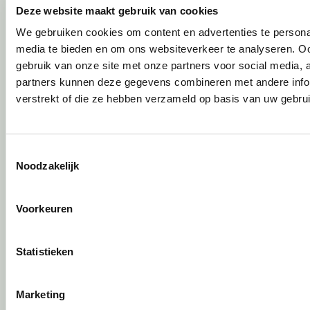
Circulair inrichten
Deze website maakt gebruik van cookies
We gebruiken cookies om content en advertenties te personal
Wat is circulair inrichten?
media te bieden en om ons websiteverkeer te analyseren. Oo
Sociaal en circulair ondernemen
gebruik van onze site met onze partners voor social media,
Duurzaamheid in onze showrooms
partners kunnen deze gegevens combineren met andere infor
Tweede Leven Lijst
verstrekt of die ze hebben verzameld op basis van uw gebru
Onze revitalisatiepartners
Tarkett Restart ®
Duurzame projectinrichting
Toestemmingsselectie
Samen voor de beste werkomgeving
Noodzakelijk
DPI Services
Circulaire producten
Wat is een EPD?
Voorkeuren
Activiteiten
Statistieken
Vergaderen
Individueel werken
Marketing
Concentreren