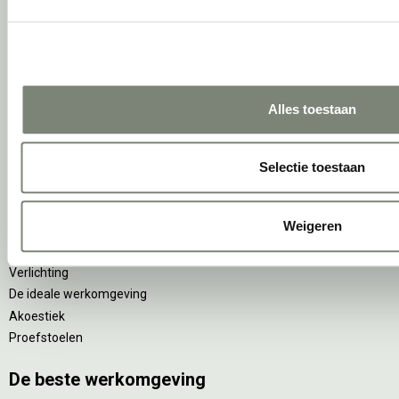
Wachten
(Video)bellen
Scrum & agile
Projectinrichting op maat
Alles toestaan
Ergonomie
Vitaliteit
Selectie toestaan
Zitten & staan
Privacy
Weigeren
Arbonormen
NPR 1813
Verlichting
De ideale werkomgeving
Akoestiek
Proefstoelen
De beste werkomgeving