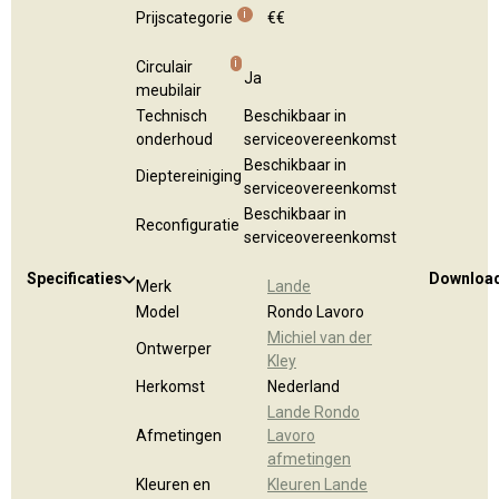
i
Prijscategorie
€€
i
Circulair
Ja
meubilair
Technisch
Beschikbaar in
onderhoud
serviceovereenkomst
Beschikbaar in
Dieptereiniging
serviceovereenkomst
Beschikbaar in
Reconfiguratie
serviceovereenkomst
Specificaties
Downloa
Merk
Lande
Model
Rondo Lavoro
Michiel van der
Ontwerper
Kley
Herkomst
Nederland
Lande Rondo
Afmetingen
Lavoro
afmetingen
Kleuren en
Kleuren Lande