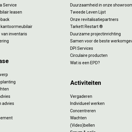
 a Service
Duurzaamheid in onze showroo
ilair leasen
Tweede Leven Lijst
eback
Onze revitalisatiepartners
 kantoormeubilair
Tarkett Restart ®
van inventaris
Duurzame projectinrichting
ering
Samen voor de beste werkomge
DPI Services
Circulaire producten
ase
Wat is een EPD?
twerp
Activiteiten
eplanting
ichten
advies
Vergaderen
 advies
Individueel werken
Concentreren
gement
Wachten
(Video)bellen