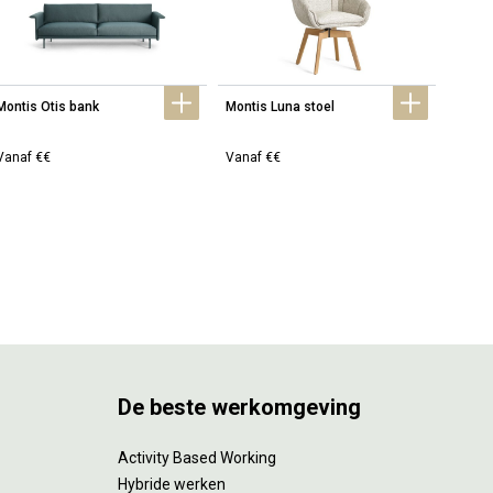
Montis Otis bank
Montis Luna stoel
Montis
bank
Vanaf €€
Vanaf €€
Vanaf
De beste werkomgeving
Activity Based Working
Hybride werken