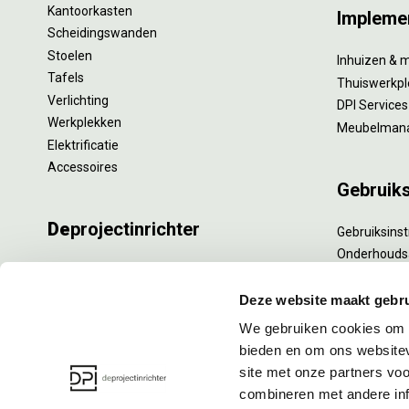
Kantoorkasten
Impleme
Scheidingswanden
Stoelen
Inhuizen & 
Tafels
Thuiswerkpl
Verlichting
DPI Services
Werkplekken
Meubelman
Elektrificatie
Accessoires
Gebruik
De
projectinrichter
Gebruiksinst
Onderhouds
Onze experts
Levensduur
Nieuws
Specialistisc
Deze website maakt gebru
Vacatures
Refurbishm
We gebruiken cookies om c
DPI teamdag
Interne verh
bieden en om ons websitev
site met onze partners vo
combineren met andere inf