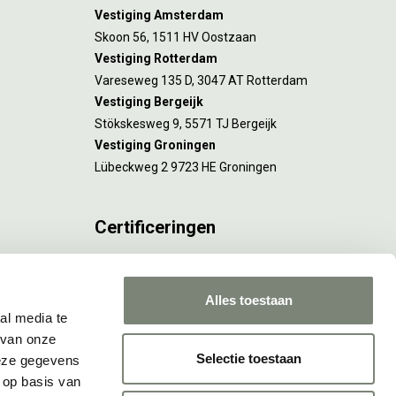
Vestiging Amsterdam
Skoon 56, 1511 HV Oostzaan
Vestiging Rotterdam
Vareseweg 135 D, 3047 AT Rotterdam
Vestiging Bergeijk
Stökskesweg 9, 5571 TJ Bergeijk
Vestiging Groningen
Lübeckweg 2 9723 HE Groningen
Certificeringen
FSC® C173116 geldt voor Amsterdam.
ISO 9001 en 14001 gelden voor Amsterdam,
Alles toestaan
Rotterdam en Culemborg.
al media te
 van onze
Selectie toestaan
deze gegevens
 op basis van