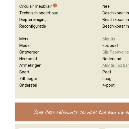
i
Circulair meubilair
Nee
Technisch onderhoud
Beschikbaar i
Dieptereiniging
Beschikbaar i
Reconfiguratie
Beschikbaar i
Merk
Montis
Model
Fox poef
Ontwerper
Gijs Papavoine
Herkomst
Nederland
Afmetingen
Montis Fox ba
Soort
Poef
Zithoogte
Laag
Onderstel
4-poot
Voeg deze relevante services toe aan uw 