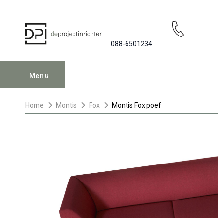
088-6501234
Menu
Home
Montis
Fox
Montis Fox poef