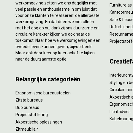
werkomgeving zetten we ons dagelijks met
Furniture as
veel passie en enthousiasme in om juist dat
Kantoormeub
voor onze klanten te realiseren: de allerbeste
Sale & Leas
werkomgeving. En dat doen we niet alleen
Refurbished
met het oog op nu; dankzij ons duurzame en
circulaire karakter kijken we ook naar de
Retourname 
toekomst. Naar hoe we werkomgevingen een
Projectstoff
tweede leven kunnen geven, bijvoorbeeld.
Maar ook door keer op keer actief te kijken
naar de duurzaamste optie.
Creatief
Interieuron
Belangrijke categorieën
Styling en b
Circulair inr
Ergonomische bureaustoelen
Akoestisch 
Zitsta bureaus
Ergonomisch
Duo bureaus
Lichtadvies
Projectstoffering
Kabelmana
Akoestische oplossingen
Zitmeubilair