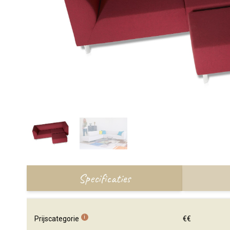
Specificaties
i
Prijscategorie
€€