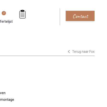
0
Contact
fertelijst
Terug naar Fox
jven
n montage