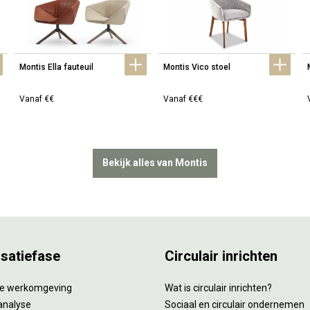
Montis Ella fauteuil
Montis Vico stoel
Vanaf €€
Vanaf €€€
Bekijk alles van Montis
isatiefase
Circulair inrichten
tie werkomgeving
Wat is circulair inrichten?
analyse
Sociaal en circulair ondernemen