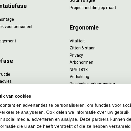
Scrum & agile
ntatiefase
Projectinrichting op maat
montage
Ergonomie
ek voor personeel
agement
Vitaliteit
Zitten & staan
Privacy
sfase
Arbonormen
NPR 1813
ructie
Verlichting
advies
De ideale werkomgeving
verlengend onderhoud
Akoestiek
he reiniging
ik van cookies
Proefstoelen
ent
ontent en advertenties te personaliseren, om functies voor soci
uizing
erkeer te analyseren. Ook delen we informatie over uw gebruik
or social media, adverteren en analyse. Deze partners kunnen 
ormatie die u aan ze heeft verstrekt of die ze hebben verzameld