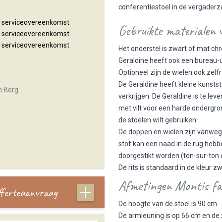
conferentiestoel in de vergaderza
n serviceovereenkomst
Gebruikte materialen 
n serviceovereenkomst
n serviceovereenkomst
Het onderstel is zwart of mat ch
Geraldine heeft ook een bureau-
Optioneel zijn de wielen ook zel
De Geraldine heeft kleine kunstst
n Berg
verkrijgen. De Geraldine is te l
met vilt voor een harde ondergro
de stoelen wilt gebruiken.
De doppen en wielen zijn vanwege 
stof kan een naad in de rug hebb
doorgestikt worden (ton-sur-ton o
De rits is standaard in de kleur zw
Afmetingen Montis fau
offerteaanvraag
De hoogte van de stoel is 90 cm
De armleuning is op 66 cm en de 