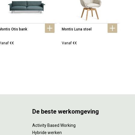
Montis Otis bank
Montis Luna stoel
Montis
bank
Vanaf €€
Vanaf €€
Vanaf
De beste werkomgeving
Activity Based Working
Hybride werken