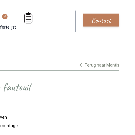
0
Contact
fertelijst
Terug naar Montis
 fauteuil
jven
n montage