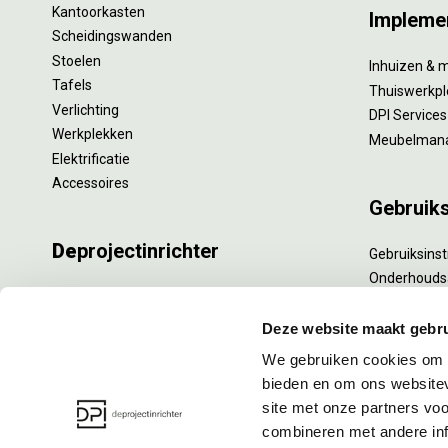
Kantoorkasten
Impleme
Scheidingswanden
Stoelen
Inhuizen & 
Tafels
Thuiswerkpl
Verlichting
DPI Services
Werkplekken
Meubelman
Elektrificatie
Accessoires
Gebruik
De
projectinrichter
Gebruiksinst
Onderhouds
Onze experts
Levensduur
Nieuws
Specialistisc
Deze website maakt gebru
Vacatures
Refurbishm
We gebruiken cookies om c
DPI teamdag
Interne verh
bieden en om ons websitev
site met onze partners vo
combineren met andere inf