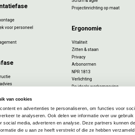
Scrum & agile
ntatiefase
Projectinrichting op maat
montage
Ergonomie
ek voor personeel
agement
Vitaliteit
Zitten & staan
Privacy
sfase
Arbonormen
NPR 1813
ructie
Verlichting
advies
De ideale werkomgeving
verlengend onderhoud
Akoestiek
he reiniging
ik van cookies
Proefstoelen
ent
ontent en advertenties te personaliseren, om functies voor soci
uizing
erkeer te analyseren. Ook delen we informatie over uw gebruik
or social media, adverteren en analyse. Deze partners kunnen 
ormatie die u aan ze heeft verstrekt of die ze hebben verzameld