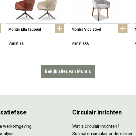
Montis Ella fauteuil
Montis Vico stoel
Vanaf €€
Vanaf €€€
Bekijk alles van Montis
isatiefase
Circulair inrichten
tie werkomgeving
Wat is circulair inrichten?
analyse
Sociaal en circulair ondernemen