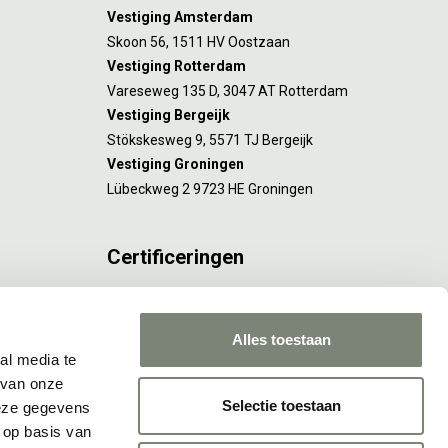
Vestiging Amsterdam
Skoon 56, 1511 HV Oostzaan
Vestiging Rotterdam
Vareseweg 135 D, 3047 AT Rotterdam
Vestiging Bergeijk
Stökskesweg 9, 5571 TJ Bergeijk
Vestiging Groningen
Lübeckweg 2 9723 HE Groningen
Certificeringen
FSC® C173116 geldt voor Amsterdam.
ISO 9001 en 14001 gelden voor Amsterdam,
Alles toestaan
Rotterdam en Culemborg.
al media te
 van onze
Selectie toestaan
deze gegevens
 op basis van