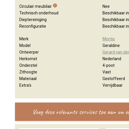
i
Circulair meubilair
Nee
Technisch onderhoud
Beschikbaar i
Dieptereiniging
Beschikbaar i
Reconfiguratie
Beschikbaar i
Merk
Montis
Model
Geraldine
Ontwerper
Gerard van de
Herkomst
Nederland
Onderstel
4-poot
Zithoogte
Vast
Materiaal
Gestoffeerd
Extra's
Verrijdbaar
Voeg deze relevante services toe aan uw 