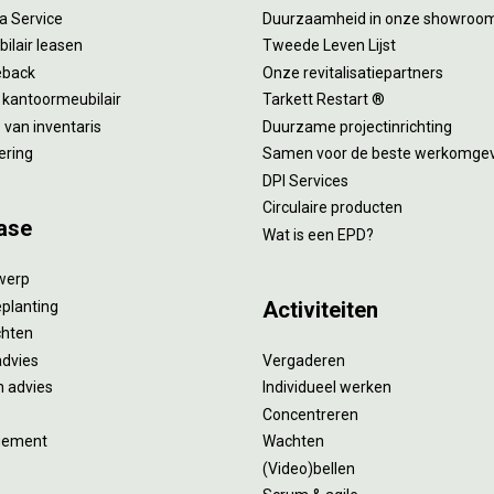
 a Service
Duurzaamheid in onze showroo
ilair leasen
Tweede Leven Lijst
eback
Onze revitalisatiepartners
 kantoormeubilair
Tarkett Restart ®
van inventaris
Duurzame projectinrichting
ering
Samen voor de beste werkomge
DPI Services
Circulaire producten
ase
Wat is een EPD?
twerp
Activiteiten
eplanting
ichten
advies
Vergaderen
 advies
Individueel werken
Concentreren
gement
Wachten
(Video)bellen