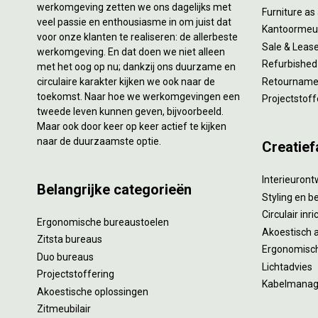
werkomgeving zetten we ons dagelijks met
Furniture as
veel passie en enthousiasme in om juist dat
Kantoormeub
voor onze klanten te realiseren: de allerbeste
Sale & Leas
werkomgeving. En dat doen we niet alleen
Refurbished
met het oog op nu; dankzij ons duurzame en
circulaire karakter kijken we ook naar de
Retourname 
toekomst. Naar hoe we werkomgevingen een
Projectstoff
tweede leven kunnen geven, bijvoorbeeld.
Maar ook door keer op keer actief te kijken
naar de duurzaamste optie.
Creatief
Interieuron
Belangrijke categorieën
Styling en b
Circulair inr
Ergonomische bureaustoelen
Akoestisch 
Zitsta bureaus
Ergonomisch
Duo bureaus
Lichtadvies
Projectstoffering
Kabelmana
Akoestische oplossingen
Zitmeubilair