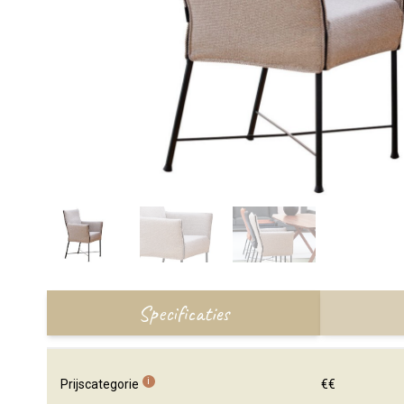
Specificaties
i
Prijscategorie
€€