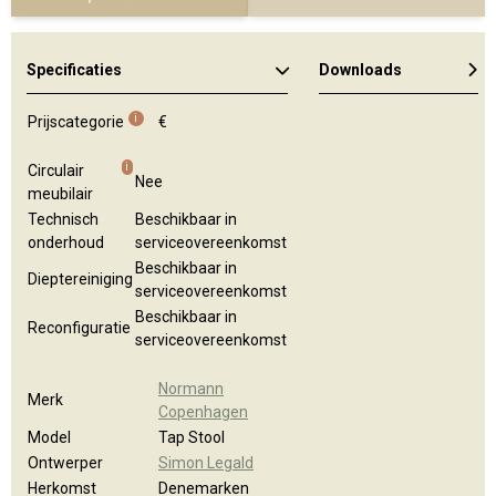
Specificaties
Downloads
i
Prijscategorie
€
i
Circulair
Nee
meubilair
Technisch
Beschikbaar in
onderhoud
serviceovereenkomst
Beschikbaar in
Dieptereiniging
serviceovereenkomst
Beschikbaar in
Reconfiguratie
serviceovereenkomst
Normann
Merk
Copenhagen
Model
Tap Stool
Ontwerper
Simon Legald
Herkomst
Denemarken