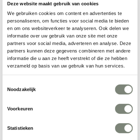
Deze website maakt gebruik van cookies
We gebruiken cookies om content en advertenties te
Meer producten van Normann Copenhagen
personaliseren, om functies voor social media te bieden
en om ons websiteverkeer te analyseren. Ook delen we
informatie over uw gebruik van onze site met onze
partners voor social media, adverteren en analyse. Deze
partners kunnen deze gegevens combineren met andere
informatie die u aan ze heeft verstrekt of die ze hebben
verzameld op basis van uw gebruik van hun services.
Toestemmingsselectie
Normann 
Normann 
Noodzakelijk
Copenhagen Pix 
Copenhagen Bit Kruk
Vanaf €€
Vanaf €€
Lamp
Voorkeuren
Statistieken
Bekijk alles van Normann Copenhagen