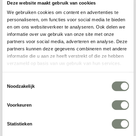
Deze website maakt gebruik van cookies
Meer producten van Normann Copenhagen
We gebruiken cookies om content en advertenties te
personaliseren, om functies voor social media te bieden
en om ons websiteverkeer te analyseren. Ook delen we
informatie over uw gebruik van onze site met onze
partners voor social media, adverteren en analyse. Deze
partners kunnen deze gegevens combineren met andere
informatie die u aan ze heeft verstrekt of die ze hebben
verzameld op basis van uw gebruik van hun services.
Toestemmingsselectie
Normann 
Normann 
Noodzakelijk
Copenhagen Pix 
Copenhagen Bit Kruk
Vanaf €€
Vanaf €€
Lamp
Voorkeuren
Statistieken
Bekijk alles van Normann Copenhagen