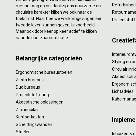
Refurbished
met het oog op nu; dankzij ons duurzame en
circulaire karakter kijken we ook naar de
Retourname 
toekomst. Naar hoe we werkomgevingen een
Projectstoff
tweede leven kunnen geven, bijvoorbeeld.
Maar ook door keer op keer actief te kijken
naar de duurzaamste optie.
Creatief
Interieuron
Belangrijke categorieën
Styling en b
Circulair inr
Ergonomische bureaustoelen
Akoestisch 
Zitsta bureaus
Ergonomisch
Duo bureaus
Lichtadvies
Projectstoffering
Kabelmana
Akoestische oplossingen
Zitmeubilair
Kantoorkasten
Impleme
Scheidingswanden
Stoelen
Inhuizen & 