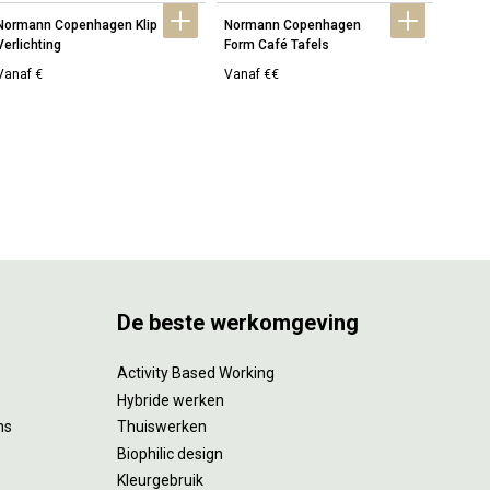
Normann Copenhagen Klip 
Normann Copenhagen 
Norma
Verlichting
Form Café Tafels
Circa
Vanaf €
Vanaf €€
Vanaf
De beste werkomgeving
Activity Based Working
Hybride werken
ms
Thuiswerken
Biophilic design
Kleurgebruik