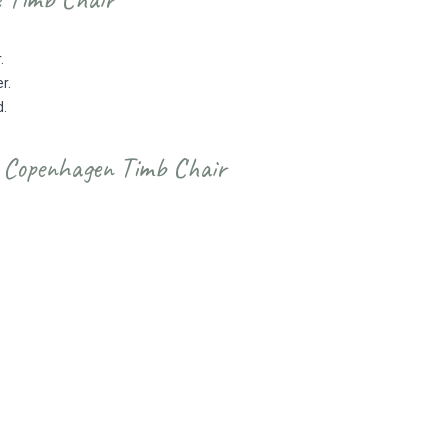
r.
er.
d.
Copenhagen Timb Chair