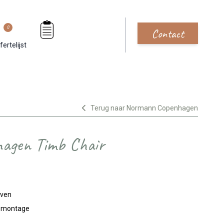
0
Contact
fertelijst
Terug naar Normann Copenhagen
agen Timb Chair
jven
n montage