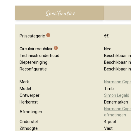
Specificaties
i
Prijscategorie
€€
i
Circulair meubilair
Nee
Technisch onderhoud
Beschikbaar i
Dieptereiniging
Beschikbaar i
Reconfiguratie
Beschikbaar i
Merk
Normann Cop
Model
Timb
Ontwerper
Simon Legald
Herkomst
Denemarken
Normann Cope
Afmetingen
afmetingen
Onderstel
4-poot
Zithoogte
Vast