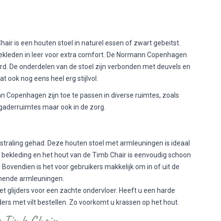
 is een houten stoel in naturel essen of zwart gebeitst.
e bekleden in leer voor extra comfort. De Normann Copenhagen
eerd. De onderdelen van de stoel zijn verbonden met deuvels en
t ook nog eens heel erg stijlvol.
 Copenhagen zijn toe te passen in diverse ruimtes, zoals
rgaderruimtes maar ook in de zorg.
tstraling gehad. Deze houten stoel met armleuningen is ideaal
n bekleding en het hout van de Timb Chair is eenvoudig schoon
Bovendien is het voor gebruikers makkelijk om in of uit de
unende armleuningen.
t glijders voor een zachte ondervloer. Heeft u een harde
ders met vilt bestellen. Zo voorkomt u krassen op het hout.
e Timb Chair