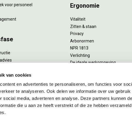
Ergonomie
ek voor personeel
agement
Vitaliteit
Zitten & staan
Privacy
sfase
Arbonormen
NPR 1813
ructie
Verlichting
advies
De ideale werkomgeving
verlengend onderhoud
Akoestiek
he reiniging
ik van cookies
Proefstoelen
ent
ontent en advertenties te personaliseren, om functies voor soci
uizing
erkeer te analyseren. Ook delen we informatie over uw gebruik
or social media, adverteren en analyse. Deze partners kunnen 
ormatie die u aan ze heeft verstrekt of die ze hebben verzameld
es.