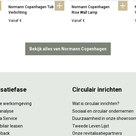
Normann Copenhagen Tub 
Normann Copenhagen 
Verlichting
Rise Wall Lamp
Vanaf €
Vanaf €
Bekijk alles van Normann Copenhagen
isatiefase
Circulair inrichten
tie werkomgeving
Wat is circulair inrichten?
analyse
Sociaal en circulair ondernemen
 a Service
Duurzaamheid in onze showroo
ilair leasen
Tweede Leven Lijst
eback
Onze revitalisatiepartners