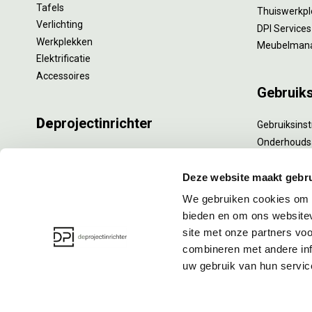
Tafels
Thuiswerkpl
Verlichting
DPI Services
Werkplekken
Meubelman
Elektrificatie
Accessoires
Gebruik
De
projectinrichter
Gebruiksinst
Onderhouds
Onze experts
Levensduur
Nieuws
Specialistisc
Deze website maakt gebru
Vacatures
Refurbishm
We gebruiken cookies om c
DPI teamdag
Interne verh
bieden en om ons websitev
site met onze partners vo
combineren met andere inf
uw gebruik van hun servic