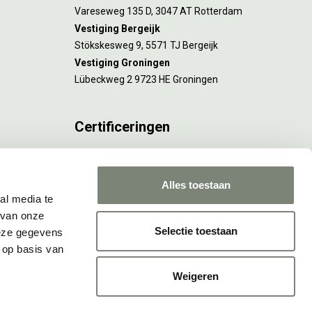
Vareseweg 135 D, 3047 AT Rotterdam
Vestiging Bergeijk
Stökskesweg 9, 5571 TJ Bergeijk
Vestiging Groningen
Lübeckweg 2 9723 HE Groningen
Certificeringen
FSC® C173116 geldt voor Amsterdam.
ISO 9001 en 14001 gelden voor Amsterdam,
Alles toestaan
Rotterdam en Culemborg.
al media te
 van onze
Selectie toestaan
deze gegevens
 op basis van
Weigeren