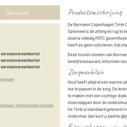
Productomschrijving
Downloads
De Normann Copenhagen Timb Chair
Optioneel is de zitting en rug t
stoel is volledig PEFC gecertific
heeft zo geen schroeven. Dat staa
n serviceovereenkomst
Deze houten stoelen van Normann
n serviceovereenkomst
bedrijfsrestaurant, informele ve
n serviceovereenkomst
Zorgmeubilair
enhagen
Hout heeft altijd al een warme ui
toe te passen in de zorg. De lere
te maken met een vochtige doek. 
stoel stappen door de onderste
nhagen Tumb houten stoelen
De Timb is standaard geleverd me
ondervloer dan kunt u zachte glij
Eigenschappen van d