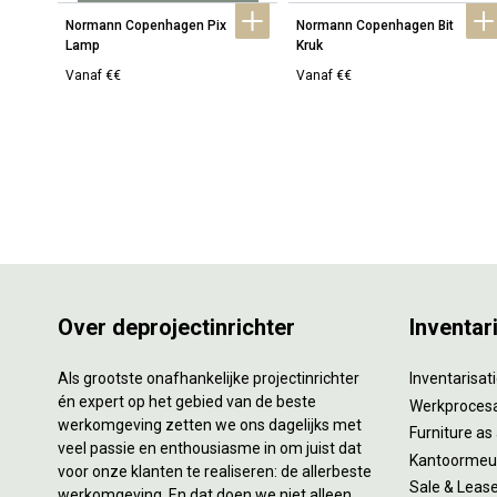
Normann Copenhagen Pix 
Normann Copenhagen Bit 
Lamp
Kruk
Vanaf €€
Vanaf €€
Over deprojectinrichter
Inventar
Als grootste onafhankelijke projectinrichter
Inventarisa
én expert op het gebied van de beste
Werkproces
werkomgeving zetten we ons dagelijks met
Furniture as
veel passie en enthousiasme in om juist dat
Kantoormeub
voor onze klanten te realiseren: de allerbeste
Sale & Leas
werkomgeving. En dat doen we niet alleen