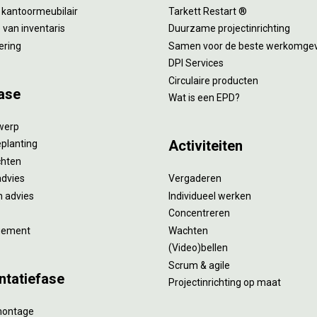
 kantoormeubilair
Tarkett Restart ®
van inventaris
Duurzame projectinrichting
ering
Samen voor de beste werkomge
DPI Services
Circulaire producten
ase
Wat is een EPD?
twerp
Activiteiten
eplanting
ichten
advies
Vergaderen
 advies
Individueel werken
Concentreren
gement
Wachten
(Video)bellen
Scrum & agile
ntatiefase
Projectinrichting op maat
montage