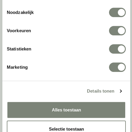
Toestemmingsselectie
Noodzakelijk
Over deprojectinrichter
Voorkeuren
Als grootste onafhankelijke projectinrichter én expert op het gebied
van de beste werkomgeving zetten we ons dagelijks met veel
passie en enthousiasme in om juist dat voor onze klanten te
Statistieken
realiseren: de allerbeste werkomgeving. En dat doen we niet alleen
met het oog op nu; dankzij ons duurzame en circulaire karakter
kijken we ook naar de toekomst. Naar hoe we werkomgevingen een
Marketing
tweede leven kunnen geven, bijvoorbeeld. Maar ook door keer op
keer actief te kijken naar de duurzaamste optie.
Belangrijke categorieën
Details tonen
Ergonomische bureaustoelen
Alles toestaan
Zitsta bureaus
Duo bureaus
Projectstoffering
Selectie toestaan