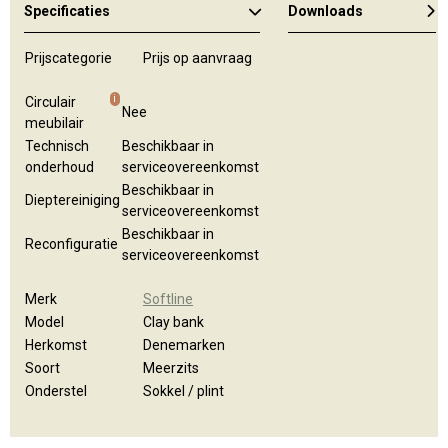
Specificaties
Downloads
Prijscategorie
Prijs op aanvraag
i
Circulair
Nee
meubilair
Technisch
Beschikbaar in
onderhoud
serviceovereenkomst
Beschikbaar in
Dieptereiniging
serviceovereenkomst
Beschikbaar in
Reconfiguratie
serviceovereenkomst
Merk
Softline
Model
Clay bank
Herkomst
Denemarken
Soort
Meerzits
Onderstel
Sokkel / plint