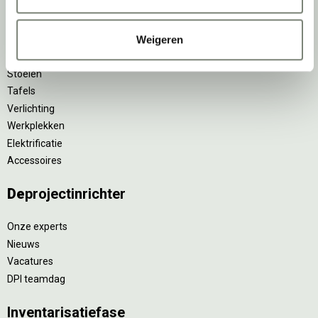
Akoestische oplossingen
Zitmeubilair
Weigeren
Kantoorkasten
Scheidingswanden
Stoelen
Tafels
Verlichting
Werkplekken
Elektrificatie
Accessoires
De
projectinrichter
Onze experts
Nieuws
Vacatures
DPI teamdag
Inventarisatiefase