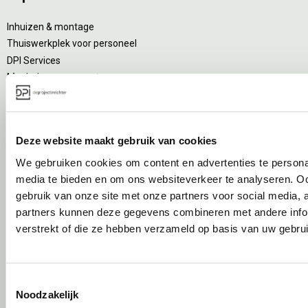
Inhuizen & montage
Thuiswerkplek voor personeel
DPI Services
Meubelmanagement
Gebruiksfase
Deze website maakt gebruik van cookies
Gebruiksinstructie
Onderhoudsadvies
We gebruiken cookies om content en advertenties te personal
Levensduurverlengend onderhoud
media te bieden en om ons websiteverkeer te analyseren. Oo
Specialistische reiniging
gebruik van onze site met onze partners voor social media,
Refurbishment
partners kunnen deze gegevens combineren met andere infor
Interne verhuizing
verstrekt of die ze hebben verzameld op basis van uw gebru
Circulair inrichten
Toestemmingsselectie
Wat is circulair inrichten?
Noodzakelijk
Sociaal en circulair ondernemen