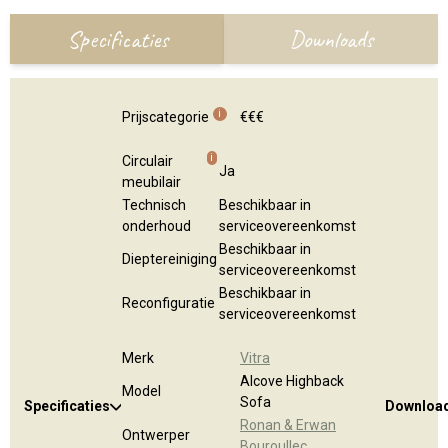
Specificaties
Downloads
i
Prijscategorie
€€€
i
Circulair
Ja
meubilair
Technisch
Beschikbaar in
onderhoud
serviceovereenkomst
Beschikbaar in
Dieptereiniging
serviceovereenkomst
Beschikbaar in
Reconfiguratie
serviceovereenkomst
Merk
Vitra
Alcove Highback
Model
Sofa
Specificaties
Downloa
Ronan & Erwan
Ontwerper
Bouroullec