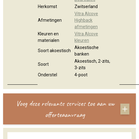
Herkomst
Zwitserland
Vitra Alcove
Afmetingen
Highback
afmetingen
Kleuren en
Vitra Alcove
materialen
kleuren
Akoestische
Soort akoestisch
banken
Akoestisch, 2-zits,
Soort
3-zits
Onderstel
4-poot
Voeg deze relevante services toe aan uw
offerteaanvraag