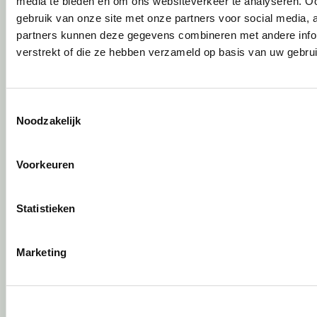
media te bieden en om ons websiteverkeer te analyseren. Oo
DPI Services
gebruik van onze site met onze partners voor social media,
Meubelmanagement
partners kunnen deze gegevens combineren met andere infor
verstrekt of die ze hebben verzameld op basis van uw gebru
Gebruiksfase
Gebruiksinstructie
Onderhoudsadvies
Toestemmingsselectie
Noodzakelijk
Levensduurverlengend onderhoud
Specialistische reiniging
Refurbishment
Voorkeuren
Interne verhuizing
Circulair inrichten
Statistieken
Wat is circulair inrichten?
Marketing
Sociaal en circulair ondernemen
Duurzaamheid in onze showrooms
Tweede Leven Lijst
Onze revitalisatiepartners