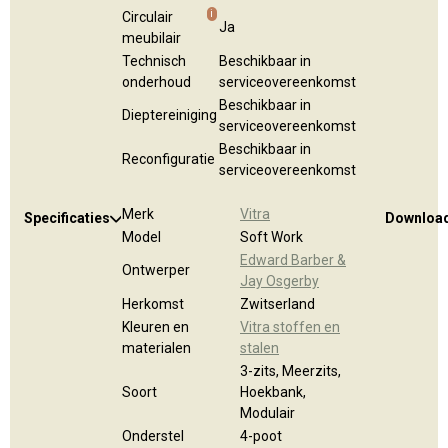
i
Circulair
Ja
meubilair
Technisch
Beschikbaar in
onderhoud
serviceovereenkomst
Beschikbaar in
Dieptereiniging
serviceovereenkomst
Beschikbaar in
Reconfiguratie
serviceovereenkomst
Merk
Vitra
Specificaties
Downloa
Model
Soft Work
Edward Barber &
Ontwerper
Jay Osgerby
Herkomst
Zwitserland
Kleuren en
Vitra stoffen en
materialen
stalen
3-zits, Meerzits,
Soort
Hoekbank,
Modulair
Onderstel
4-poot