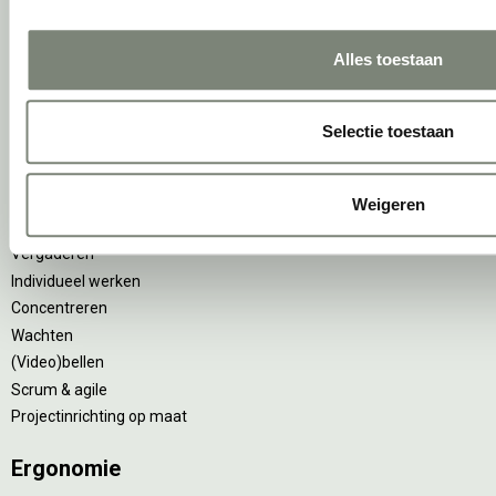
Tarkett Restart ®
Duurzame projectinrichting
Alles toestaan
Samen voor de beste werkomgeving
DPI Services
Circulaire producten
Selectie toestaan
Wat is een EPD?
Activiteiten
Weigeren
Vergaderen
Individueel werken
Concentreren
Wachten
(Video)bellen
Scrum & agile
Projectinrichting op maat
Ergonomie