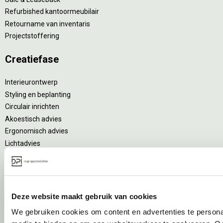
Refurbished kantoormeubilair
Retourname van inventaris
Projectstoffering
Creatiefase
Interieurontwerp
Styling en beplanting
Circulair inrichten
Akoestisch advies
Ergonomisch advies
Lichtadvies
Kabelmanagement
Implementatiefase
Deze website maakt gebruik van cookies
Inhuizen & montage
We gebruiken cookies om content en advertenties te personal
Thuiswerkplek voor personeel